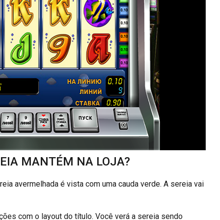
EREIA MANTÉM NA LOJA?
eia avermelhada é vista com uma cauda verde. A sereia vai
ões com o layout do título. Você verá a sereia sendo