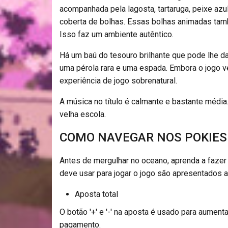
acompanhada pela lagosta, tartaruga, peixe azul
coberta de bolhas. Essas bolhas animadas tam
Isso faz um ambiente autêntico.
Há um baú do tesouro brilhante que pode lhe d
uma pérola rara e uma espada. Embora o jogo 
experiência de jogo sobrenatural.
A música no título é calmante e bastante médi
velha escola.
COMO NAVEGAR NOS POKIES 
Antes de mergulhar no oceano, aprenda a fazer
deve usar para jogar o jogo são apresentados a
Aposta total
O botão '+' e '-' na aposta é usado para aumenta
pagamento.