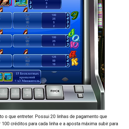
to o que entreter. Possui 20 linhas de pagamento que
r 100 créditos para cada linha e a aposta máxima subir para