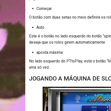
Começar
O botão com duas setas no meio definirá os r
Auto
Este é o botão no lado esquerdo do botão "spin
deseja que os rolos girem automaticamente.
aposta máxima
No lado esquerdo do PTtoPlay, está o botão "M
uma só vez.
JOGANDO A MÁQUINA DE SLO