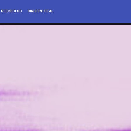
E REEMBOLSO
DINHEIRO REAL