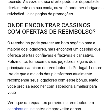
tocando. Às vezes, essa oferta pode ser depositada
diretamente em sua conta, ou você pode ser obrigado a
reivindicá -la na página de promoções.
ONDE ENCONTRAR CASSINOS
COM OFERTAS DE REEMBOLSO?
O reembolso pode parecer um bom negócio para a
maioria dos jogadores, mas encontrar um cassino que
ofereça ofertas confiáveis e flexíveis é cansativo.
Felizmente, fornecemos aos jogadores alguns dos
principais cassinos de reembolso da Portugal. Lembre
-se de que a maioria das plataformas atualmente
recompensa seus jogadores com esse bônus, então
você precisa escolher com sabedoria a melhor para
você.
Verifique os requisitos primeiro no reembolso em
cassinos online
antes de aproveitar essas