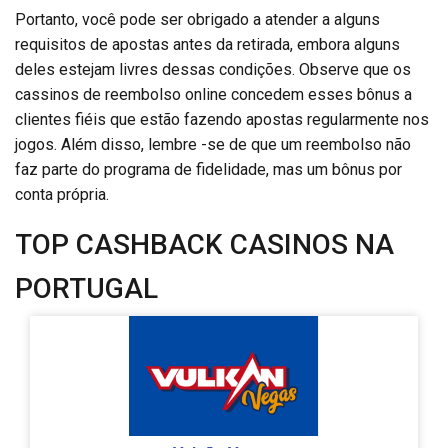
Portanto, você pode ser obrigado a atender a alguns
requisitos de apostas antes da retirada, embora alguns
deles estejam livres dessas condições. Observe que os
cassinos de reembolso online concedem esses bônus a
clientes fiéis que estão fazendo apostas regularmente nos
jogos. Além disso, lembre -se de que um reembolso não
faz parte do programa de fidelidade, mas um bônus por
conta própria.
TOP CASHBACK CASINOS NA
PORTUGAL