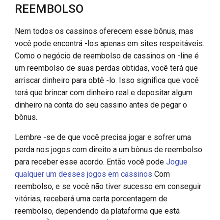
REEMBOLSO
Nem todos os cassinos oferecem esse bônus, mas
você pode encontrá -los apenas em sites respeitáveis.
Como o negócio de reembolso de cassinos on -line é
um reembolso de suas perdas obtidas, você terá que
arriscar dinheiro para obtê -lo. Isso significa que você
terá que brincar com dinheiro real e depositar algum
dinheiro na conta do seu cassino antes de pegar o
bônus.
Lembre -se de que você precisa jogar e sofrer uma
perda nos jogos com direito a um bônus de reembolso
para receber esse acordo. Então você pode
Jogue
qualquer um desses jogos em cassinos
Com
reembolso, e se você não tiver sucesso em conseguir
vitórias, receberá uma certa porcentagem de
reembolso, dependendo da plataforma que está