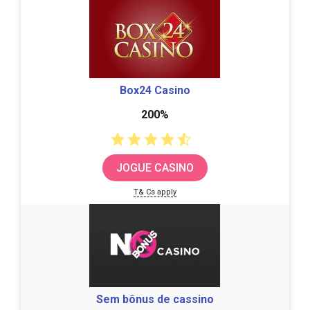
Box24 Casino
200%
JOGUE CASINO
T& Cs apply
Sem bônus de cassino