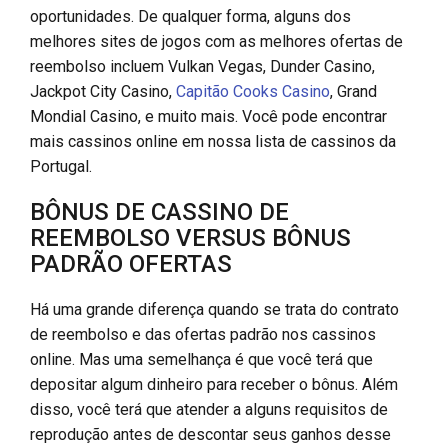
oportunidades. De qualquer forma, alguns dos
melhores sites de jogos com as melhores ofertas de
reembolso incluem Vulkan Vegas, Dunder Casino,
Jackpot City Casino,
Capitão Cooks Casino
, Grand
Mondial Casino, e muito mais. Você pode encontrar
mais cassinos online em nossa lista de cassinos da
Portugal.
BÔNUS DE CASSINO DE
REEMBOLSO VERSUS BÔNUS
PADRÃO OFERTAS
Há uma grande diferença quando se trata do contrato
de reembolso e das ofertas padrão nos cassinos
online. Mas uma semelhança é que você terá que
depositar algum dinheiro para receber o bônus. Além
disso, você terá que atender a alguns requisitos de
reprodução antes de descontar seus ganhos desse