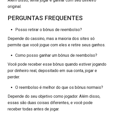
Além disso, tente jogar e ganhar com seu dinheiro
original.
PERGUNTAS FREQUENTES
Posso retirar o bônus de reembolso?
Depende do cassino, mas a maioria dos sites só
permite que você jogue com eles e retire seus ganhos.
Como posso ganhar um bônus de reembolso?
Você pode receber esse bônus quando estiver jogando
por dinheiro real, depositado em sua conta, jogar e
perder.
O reembolso é melhor do que os bônus normais?
Depende do seu objetivo como jogador. Além disso,
essas são duas coisas diferentes, e você pode
receber todas antes de jogar.