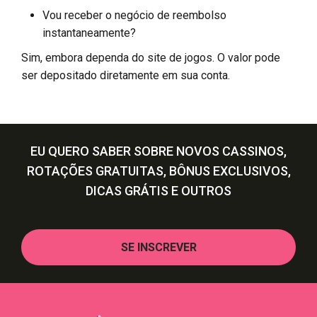
Vou receber o negócio de reembolso
instantaneamente?
Sim, embora dependa do site de jogos. O valor pode
ser depositado diretamente em sua conta.
EU QUERO SABER SOBRE NOVOS CASSINOS,
ROTAÇÕES GRATUITAS, BÔNUS EXCLUSIVOS,
DICAS GRÁTIS E OUTROS
SE INSCREVER