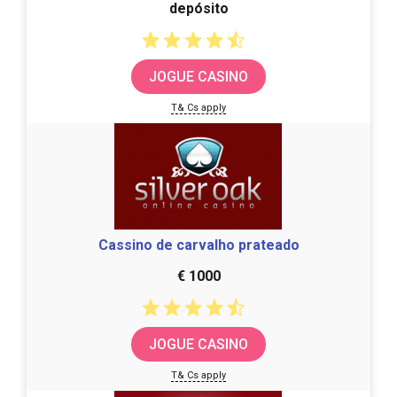
depósito
JOGUE CASINO
T& Cs apply
Cassino de carvalho prateado
€ 1000
JOGUE CASINO
T& Cs apply