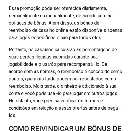
Essa promoção pode ser oferecida diariamente,
semanalmente ou mensalmente, de acordo com as
políticas de bônus. Além disso, os bônus de
reembolso de cassino online estão disponíveis apenas
para jogos específicos e não para todos eles.
Portanto, os cassinos calcularão as porcentagens de
suas perdas líquidas incorridas durante sua
jogabilidade e o usarão para recompensá -lo. De
acordo com as normas, o reembolso é concedido como
pontos, que mais tarde podem ser resgatados como
reembolso. Mais tarde, o dinheiro é adicionado à sua
conta e você pode usá -lo para jogar em outros jogos.
No entanto, você precisa verificar os termos e
condições em relação a essas ofertas antes de pegá -
los.
COMO REIVINDICAR UM BÔNUS DE