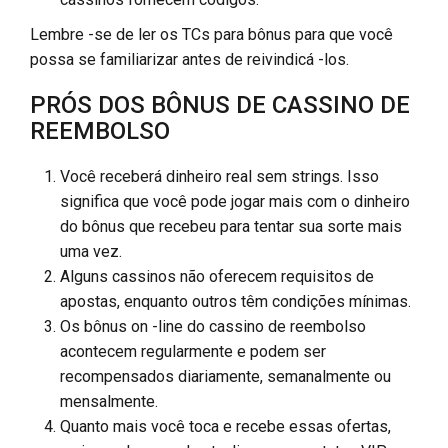
Lembre -se de ler os TCs para bônus para que você
possa se familiarizar antes de reivindicá -los.
PRÓS DOS BÔNUS DE CASSINO DE
REEMBOLSO
Você receberá dinheiro real sem strings. Isso
significa que você pode jogar mais com o dinheiro
do bônus que recebeu para tentar sua sorte mais
uma vez.
Alguns cassinos não oferecem requisitos de
apostas, enquanto outros têm condições mínimas.
Os bônus on -line do cassino de reembolso
acontecem regularmente e podem ser
recompensados diariamente, semanalmente ou
mensalmente.
Quanto mais você toca e recebe essas ofertas,