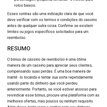
rolos baixos.
Esses contras são uma indicação clara de que você
deve verificar com os termos e condições do cassino
antes de qualquer outra coisa. Confirme se existem
limites ou jogos específicos solicitados para um
reembolso.
RESUMO
O bônus de cassino de reembolso é uma ótima
maneira de um cassino para apreciar seus clientes,
compensando suas perdas. É uma boa maneira de
mantê -lo tocando e tentar sua sorte repetidamente
usando parte do dinheiro que você perdeu
anteriormente. Portanto, se você estiver ansioso para
reivindicar esse bônus, procure uma plataforma com as
melhores ofertas, mas poucos ou nenhum requisito.