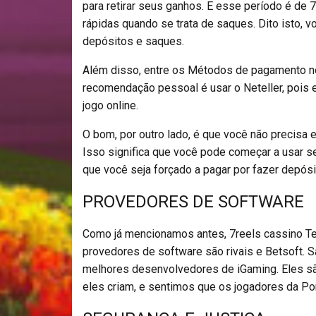
para retirar seus ganhos. E esse período é de 7
rápidas quando se trata de saques. Dito isto, v
depósitos e saques.
Além disso, entre os
Métodos de pagamento n
recomendação pessoal é usar o Neteller, pois e
jogo online.
O bom, por outro lado, é que você não precisa 
Isso significa que você pode começar a usar se
que você seja forçado a pagar por fazer depós
PROVEDORES DE SOFTWARE
Como já mencionamos antes,
7reels cassino
Te
provedores de software são rivais e Betsoft.
melhores desenvolvedores de iGaming.
Eles s
eles criam, e sentimos que os jogadores da Po