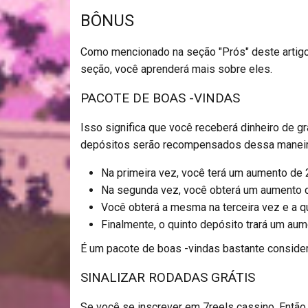
BÔNUS
Como mencionado na seção "Prós" deste artig
seção, você aprenderá mais sobre eles.
PACOTE DE BOAS -VINDAS
Isso significa que você receberá dinheiro de g
depósitos serão recompensados dessa maneir
Na primeira vez, você terá um aumento de
Na segunda vez, você obterá um aumento 
Você obterá a mesma na terceira vez e a q
Finalmente, o quinto depósito trará um au
É um pacote de boas -vindas bastante consider
SINALIZAR RODADAS GRÁTIS
Se você se inscrever em
7reels cassino,
Então