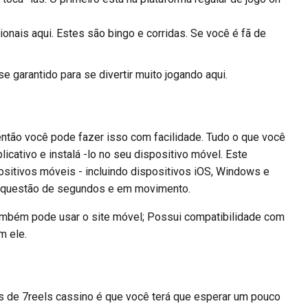
onais aqui. Estes são bingo e corridas. Se você é fã de
e garantido para se divertir muito jogando aqui.
então você pode fazer isso com facilidade. Tudo o que você
icativo e instalá -lo no seu dispositivo móvel.
Este
ositivos móveis - incluindo dispositivos iOS, Windows e
m questão de segundos e em movimento.
também pode usar o site móvel; Possui compatibilidade com
m ele.
os de
7reels cassino
é que você terá que esperar um pouco