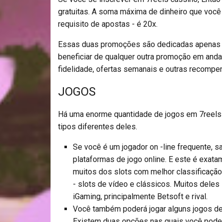
gratuitas. A soma máxima de dinheiro que voc
requisito de apostas - é 20x.
Essas duas promoções são dedicadas apenas a
beneficiar de qualquer outra promoção em and
fidelidade, ofertas semanais e outras recompe
JOGOS
Há uma enorme quantidade de jogos em
7reels
tipos diferentes deles.
Se você é um jogador on -line frequente, 
plataformas de jogo online. E este é exa
muitos dos slots com melhor classificação
- slots de vídeo e clássicos. Muitos dele
iGaming, principalmente Betsoft e rival.
Você também poderá jogar alguns jogos de m
Existem duas opções nas quais você pode to