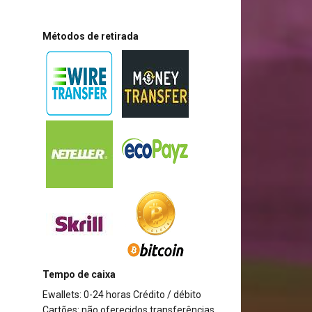
Métodos de retirada
Tempo de caixa
Ewallets: 0-24 horas Crédito / débito
Cartões: não oferecidos transferências