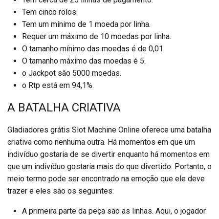
Tem cinco rolos.
Tem um mínimo de 1 moeda por linha.
Requer um máximo de 10 moedas por linha.
O tamanho mínimo das moedas é de 0,01.
O tamanho máximo das moedas é 5.
o
Jackpot
são 5000 moedas.
o
Rtp
está em 94,1%.
A BATALHA CRIATIVA
Gladiadores grátis
Slot Machine Online oferece uma batalha
criativa como nenhuma outra. Há momentos em que um
indivíduo gostaria de se divertir enquanto há momentos em
que um indivíduo gostaria mais do que divertido. Portanto, o
meio termo pode ser encontrado na emoção que ele deve
trazer e eles são os seguintes:
A primeira parte da peça são as linhas. Aqui, o jogador