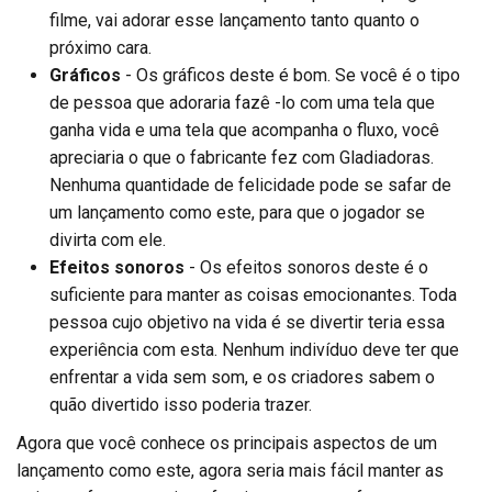
filme, vai adorar esse lançamento tanto quanto o
próximo cara.
Gráficos
- Os gráficos deste é bom. Se você é o tipo
de pessoa que adoraria fazê -lo com uma tela que
ganha vida e uma tela que acompanha o fluxo, você
apreciaria o que o fabricante fez com
Gladiadoras
.
Nenhuma quantidade de felicidade pode se safar de
um lançamento como este, para que o jogador se
divirta com ele.
Efeitos sonoros
- Os efeitos sonoros deste é o
suficiente para manter as coisas emocionantes. Toda
pessoa cujo objetivo na vida é se divertir teria essa
experiência com esta. Nenhum indivíduo deve ter que
enfrentar a vida sem som, e os criadores sabem o
quão divertido isso poderia trazer.
Agora que você conhece os principais aspectos de um
lançamento como este, agora seria mais fácil manter as