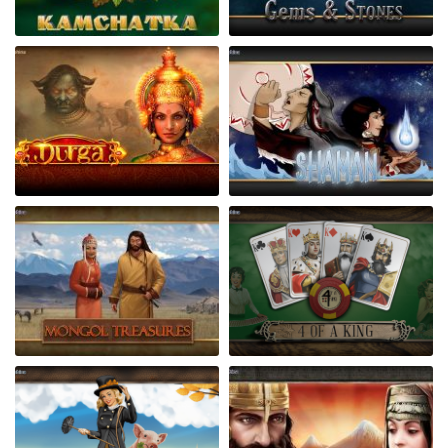
Durga
Xamã
Jogue por
Jogue por
dinheiro real
dinheiro real
Jogar de graça
Jogar de graça
Tesouros mongol
4 de um rei
Jogue por
Jogue por
dinheiro real
dinheiro real
Jogar de graça
Jogar de graça
Limpa-chaminés
URARTU
Jogue por
Jogue por
dinheiro real
dinheiro real