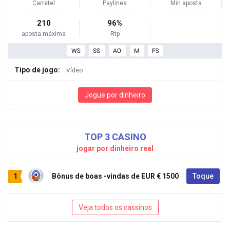
Carretel
Paylines
Min aposta
210
96%
aposta máxima
Rtp
Tipo de jogo:
Vídeo
Jogue por dinheiro
TOP 3 CASINO
jogar por dinheiro real
1
Bônus de boas -vindas de EUR € 1500
Toque
Veja todos os cassinos