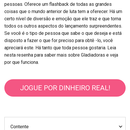
pessoas. Oferece um flashback de todas as grandes
coisas que o mundo anterior de luta tem a oferecer. Há um
certo nível de diversão e emoção que ele traz e que torna
todos os outros aspectos do lançamento surpreendentes.
Se você é o tipo de pessoa que sabe o que deseja e está
disposto a fazer o que for preciso para obtê -lo, você
apreciará este. Há tanto que toda pessoa gostaria. Leia
nesta resenha para saber mais sobre
Gladiadoras
e veja
por que funciona.
Jogar de graça
JOGUE POR DINHEIRO REAL!
Contente