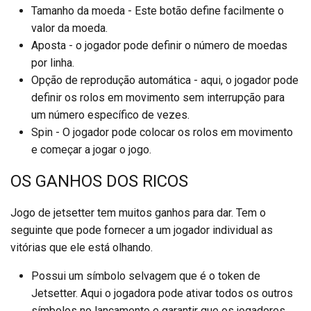
Tamanho da moeda - Este botão define facilmente o
valor da moeda.
Aposta - o jogador pode definir o número de moedas
por linha.
Opção de reprodução automática - aqui, o jogador pode
definir os rolos em movimento sem interrupção para
um número específico de vezes.
Spin - O jogador pode colocar os rolos em movimento
e começar a jogar o jogo.
OS GANHOS DOS RICOS
Jogo de jetsetter
tem muitos ganhos para dar. Tem o
seguinte que pode fornecer a um jogador individual as
vitórias que ele está olhando.
Possui um símbolo selvagem que é o token de
Jetsetter. Aqui o
jogadora
pode ativar todos os outros
símbolos no lançamento e garantir que os jogadores