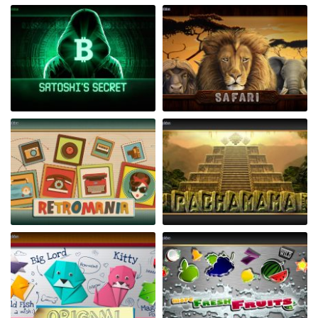
O segredo de Satoshi
Safári
Jogue por
Jogue por
dinheiro real
dinheiro real
Jogar de graça
Jogar de graça
De volta
Pachamama
Jogue por
Jogue por
dinheiro real
dinheiro real
Jogar de graça
Jogar de graça
Origami
Mais frutas frescas
Jogue por
Jogue por
dinheiro real
dinheiro real
Jogar de graça
Jogar de graça