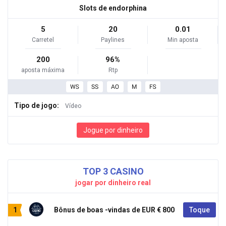
Slots de endorphina
5
20
0.01
Carretel
Paylines
Min aposta
200
96%
aposta máxima
Rtp
Tipo de jogo:
Vídeo
Jogue por dinheiro
TOP 3 CASINO
jogar por dinheiro real
1
Bônus de boas -vindas de EUR € 800
Toque