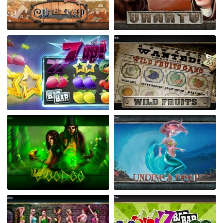
Jogar de graça
Jogar de graça
Amor!
Frutas selvagens
Jogue por
Jogue por
dinheiro real
dinheiro real
Jogar de graça
Jogar de graça
Vodu
Undine é profundo
Jogue por
Jogue por
dinheiro real
dinheiro real
Jogar de graça
Jogar de graça
rebolar
Ultra fresco