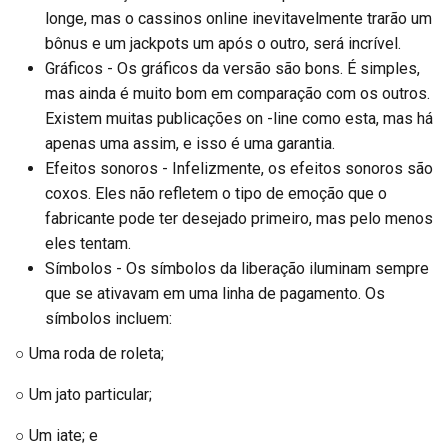
longe, mas o
cassinos online
inevitavelmente trarão um
bônus e um jackpots um após o outro, será incrível.
Gráficos - Os gráficos da versão são bons. É simples,
mas ainda é muito bom em comparação com os outros.
Existem muitas publicações on -line como esta, mas há
apenas uma assim, e isso é uma garantia.
Efeitos sonoros - Infelizmente, os efeitos sonoros são
coxos. Eles não refletem o tipo de emoção que o
fabricante pode ter desejado primeiro, mas pelo menos
eles tentam.
Símbolos - Os símbolos da liberação iluminam sempre
que se ativavam em uma linha de pagamento. Os
símbolos incluem:
○ Uma roda de roleta;
○ Um jato particular;
○ Um iate; e