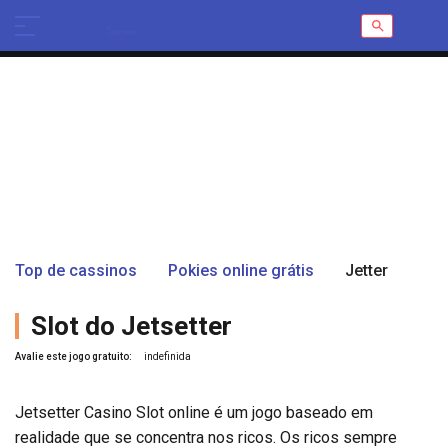
Top de cassinos
Pokies online grátis
Jetter
Slot do Jetsetter
Avalie este jogo gratuito:
indefinida
Jetsetter Casino Slot online
é um jogo baseado em
realidade que se concentra nos ricos. Os ricos sempre