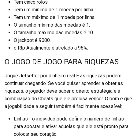
Tem cinco rolos.
Tem um mínimo de 1 moeda por linha.
Tem um máximo de 1 moeda por linha.
O tamanho mínimo das moedas é 1.
O tamanho máximo das moedas é 10.
O jackpot é 9000.
o
Rtp
Atualmente é atrelado a 96%.
O JOGO DE JOGO PARA RIQUEZAS
Jogue Jetsetter por dinheiro real
E as riquezas podem
continuar chegando. Se você quiser aprender a obter as
riquezas, o jogador deve saber o direito
estratégia
e a
combinação
do
Cheats
que ele precisa vencer. O bom é que
a jogabilidade a seguir também é facilmente acessível:
Linhas - o indivíduo pode definir o número de linhas
para apostar e ativar aquelas que ele está pronto para
colocar seu coração.