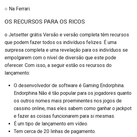
○ Na Ferrari.
OS RECURSOS PARA OS RICOS
o
Jetsetter grátis
Versão e versão completa têm recursos
que podem fazer todos os indivíduos felizes. É uma
surpresa completa e uma revelação para os indivíduos se
empolgarem com o nível de diversão que este pode
oferecer. Com isso, a seguir estão os recursos do
lançamento:
O desenvolvedor de software é
Gaming Endorphina
.
Endorphina
Não é tão popular para os jogadores quanto
os outros nomes mais proeminentes nos jogos de
cassino online, mas eles sabem como ganhar o jackpot
e fazer as coisas funcionarem para si mesmas.
É um tipo de lançamento em vídeo.
Tem cerca de 20 linhas de pagamento.