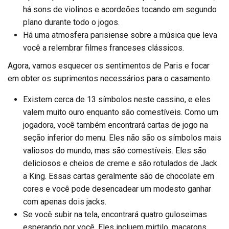
há sons de violinos e acordeões tocando em segundo
plano durante todo o
jogos
.
Há uma atmosfera parisiense sobre a música que leva
você a relembrar filmes franceses clássicos.
Agora, vamos esquecer os sentimentos de Paris e focar
em obter os suprimentos necessários para o casamento.
Existem cerca de 13 símbolos neste cassino, e eles
valem muito ouro enquanto são comestíveis. Como um
jogadora
, você também encontrará cartas de jogo na
seção inferior do menu. Eles não são os símbolos mais
valiosos do mundo, mas são comestíveis. Eles são
deliciosos e cheios de creme e são rotulados de Jack
a King. Essas cartas geralmente são de chocolate em
cores e você pode desencadear um modesto
ganhar
com apenas dois jacks.
Se você subir na tela, encontrará quatro guloseimas
esperando por você. Eles incluem mirtilo, macarons