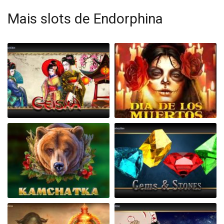
Mais slots de Endorphina
Gueixa
Dia dos Mortos
Jogue por
Jogue por
dinheiro real
dinheiro real
Jogar de graça
Jogar de graça
Kamchatka
Gems e pedras
Jogue por
Jogue por
dinheiro real
dinheiro real
Jogar de graça
Jogar de graça
Durga
Xamã