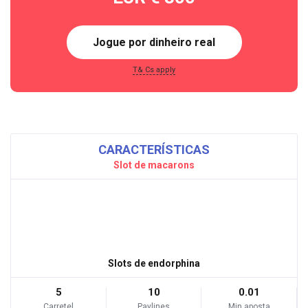
Jogue por dinheiro real
T& Cs apply
CARACTERÍSTICAS
Slot de macarons
Slots de endorphina
5
10
0.01
Carretel
Paylines
Min aposta