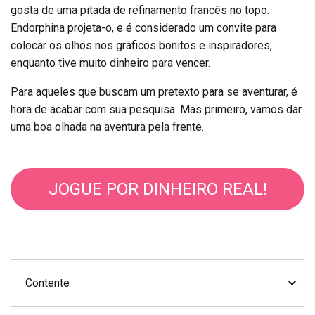
gosta de uma pitada de refinamento francês no topo.
Endorphina
projeta-o, e é considerado um convite para
colocar os olhos nos gráficos bonitos e inspiradores,
enquanto tive muito dinheiro para vencer.
Para aqueles que buscam um pretexto para se aventurar, é
hora de acabar com sua pesquisa. Mas primeiro, vamos dar
uma boa olhada na aventura pela frente.
Jogar de graça
JOGUE POR DINHEIRO REAL!
Contente