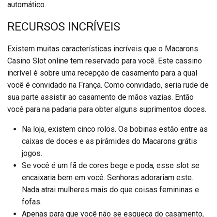
automático.
RECURSOS INCRÍVEIS
Existem muitas características incríveis que o
Macarons
Casino Slot online
tem reservado para você. Este cassino
incrível é sobre uma recepção de casamento para a qual
você é convidado na França. Como convidado, seria rude de
sua parte assistir ao casamento de mãos vazias. Então
você para na padaria para obter alguns suprimentos doces.
Na loja, existem cinco rolos. Os bobinas estão entre as
caixas de doces e as pirâmides do
Macarons grátis
jogos.
Se você é um fã de cores bege e poda, esse slot se
encaixaria bem em você. Senhoras adorariam este.
Nada atrai mulheres mais do que coisas femininas e
fofas.
Apenas para que você não se esqueça do casamento,