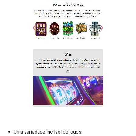
Uma variedade incrível de jogos.