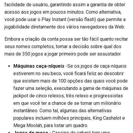
facilidade de usuário, garantindo assim a garantia de obter
acesso aos jogos em poucos minutos. Como alternativa,
você pode usar o Play Instant (versão flash) que permite a
jogabilidade diretamente dos vários navegadores da Web.
Embora a criação da conta possa ser tão fácil quanto recitar
seus nomes completos, tomar a decisão sobre qual dos
mais de 350 jogos a jogar primeiro pode ser assustador.
Máquinas caça-níqueis
-Se os jogos de caça-níqueis
estiverem no seu beco, você ficará feliz ao descobrir
que existem mais de 100 opções das quais você pode
fazer uma seleção, executando a gama de máquinas de
jackpot de cinco relexos, três relexo e progressistas
em que você ter a chance de se tornar um milionário
instantâneo. Como tal, algumas das alternativas
populares incluem milhões principais, King Cashalot e
Mega Moolah, para listar um quadro.
Jogos de mesa -
Cassino de cabaré
tem uma