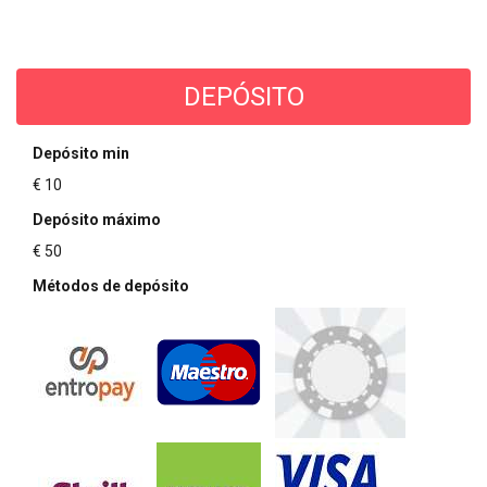
DEPÓSITO
Depósito min
€ 10
Depósito máximo
€ 50
Métodos de depósito