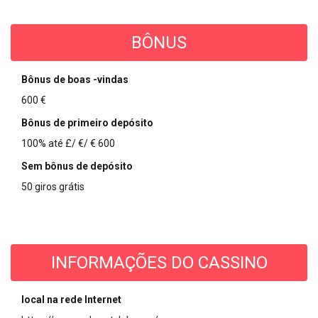
BÔNUS
Bônus de boas -vindas
600 €
Bônus de primeiro depósito
100% até £/ €/ € 600
Sem bônus de depósito
50 giros grátis
INFORMAÇÕES DO CASSINO
local na rede Internet