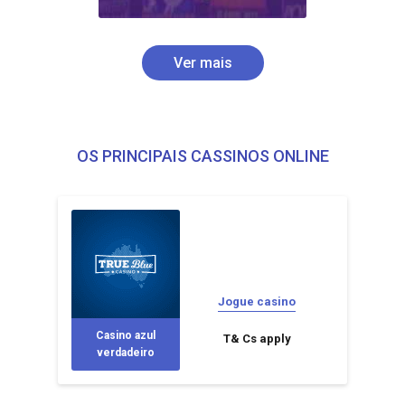
Ver mais
OS PRINCIPAIS CASSINOS ONLINE
Jogue casino
Casino azul
T& Cs apply
verdadeiro