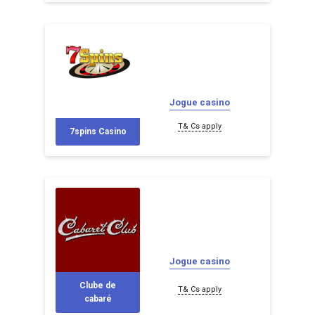
Jogue casino
T& Cs apply
7spins Casino
Jogue casino
Clube de
T& Cs apply
cabaré