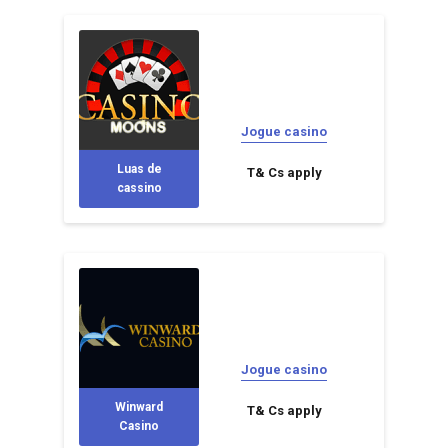
Jogue casino
Luas de
T& Cs apply
cassino
Jogue casino
Winward
T& Cs apply
Casino