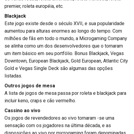
premier, roleta européia, etc.
Blackjack
Este jogo existe desde o século XVII, e sua popularidade
aumentou para alturas enormes ao longo do tempo. Com
milhões de fãs em todo o mundo, a Microgaming Company
se alinha como um dos desenvolvedores que o tornaram
um item básico em seu portfólio. Bonus Blackjack, Vegas
Downtown, European Blackjack, Gold European, Atlantic City
Gold e Vegas Single Deck são algumas das opções
listadas.
Outros jogos de mesa
A lista de jogos de mesa passa por roleta e blackjack para
incluir keno, craps e cão vermelho.
Cassino ao vivo
Os jogos de revendedores ao vivo tornaram -se uma
sensação com os jogadores na última década, e as
disposições ao vivo por microgaming foram denominadas