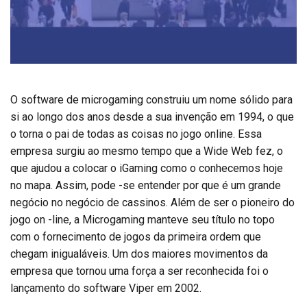
O software de microgaming construiu um nome sólido para
si ao longo dos anos desde a sua invenção em 1994, o que
o torna o pai de todas as coisas no jogo online. Essa
empresa surgiu ao mesmo tempo que a Wide Web fez, o
que ajudou a colocar o iGaming como o conhecemos hoje
no mapa. Assim, pode -se entender por que é um grande
negócio no negócio de cassinos. Além de ser o pioneiro do
jogo on -line, a Microgaming manteve seu título no topo
com o fornecimento de jogos da primeira ordem que
chegam inigualáveis. Um dos maiores movimentos da
empresa que tornou uma força a ser reconhecida foi o
lançamento do software Viper em 2002.