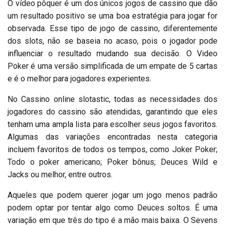
O vídeo pôquer é um dos únicos jogos de cassino que dão
um resultado positivo se uma boa estratégia para jogar for
observada. Esse tipo de jogo de cassino, diferentemente
dos slots, não se baseia no acaso, pois o jogador pode
influenciar o resultado mudando sua decisão. O Video
Poker é uma versão simplificada de um empate de 5 cartas
e é o melhor para jogadores experientes.
No
Cassino online slotastic
, todas as necessidades dos
jogadores do cassino são atendidas, garantindo que eles
tenham uma ampla lista para escolher seus jogos favoritos.
Algumas das variações encontradas nesta categoria
incluem favoritos de todos os tempos, como Joker Poker;
Todo o poker americano; Poker bônus; Deuces Wild e
Jacks ou melhor, entre outros.
Aqueles que podem querer jogar um jogo menos padrão
podem optar por tentar algo como Deuces soltos. É uma
variação em que três do tipo é a mão mais baixa. O Sevens