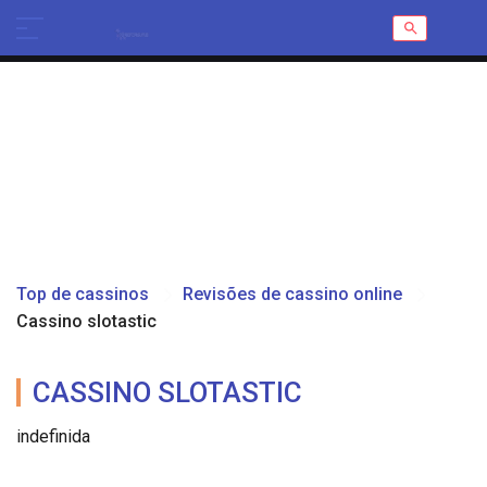
Top de cassinos
Revisões de cassino online
Cassino slotastic
CASSINO SLOTASTIC
indefinida