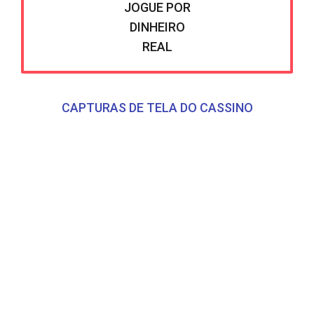
JOGUE POR
DINHEIRO
REAL
CAPTURAS DE TELA DO CASSINO