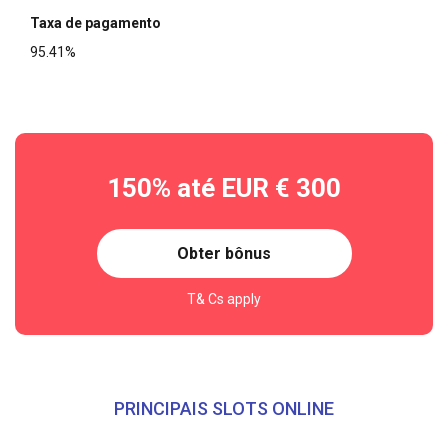
Taxa de pagamento
95.41%
150% até EUR € 300
Obter bônus
T& Cs apply
PRINCIPAIS SLOTS ONLINE