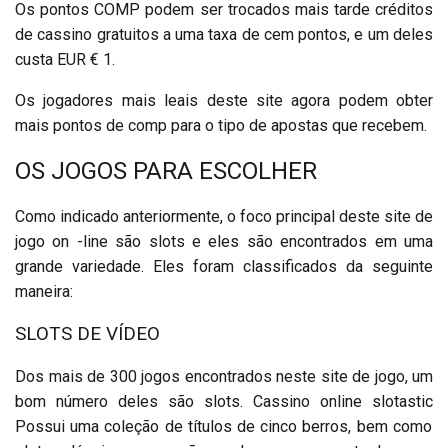
Os pontos COMP podem ser trocados mais tarde créditos
de cassino gratuitos a uma taxa de cem pontos, e um deles
custa EUR € 1.
Os jogadores mais leais deste site agora podem obter
mais pontos de comp para o tipo de apostas que recebem.
OS JOGOS PARA ESCOLHER
Como indicado anteriormente, o foco principal deste site de
jogo on -line são slots e eles são encontrados em uma
grande variedade. Eles foram classificados da seguinte
maneira:
SLOTS DE VÍDEO
Dos mais de 300 jogos encontrados neste site de jogo, um
bom número deles são slots.
Cassino online slotastic
Possui uma coleção de títulos de cinco berros, bem como