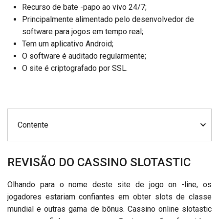
Recurso de bate -papo ao vivo 24/7;
Principalmente alimentado pelo desenvolvedor de
software para jogos em tempo real;
Tem um aplicativo Android;
O software é auditado regularmente;
O site é criptografado por SSL.
Contente
REVISÃO DO CASSINO SLOTASTIC
Olhando para o nome deste site de jogo on -line, os
jogadores estariam confiantes em obter slots de classe
mundial e outras gama de bônus.
Cassino online slotastic