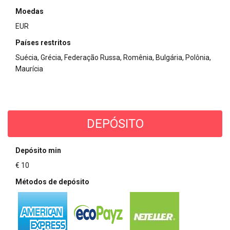
Moedas
EUR
Países restritos
Suécia, Grécia, Federação Russa, Romênia, Bulgária, Polônia,
Maurícia
DEPÓSITO
Depósito min
€ 10
Métodos de depósito