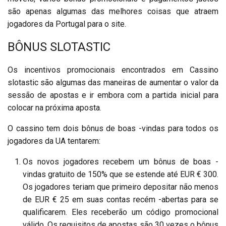
são apenas algumas das melhores coisas que atraem
jogadores da Portugal para o site.
BÔNUS SLOTASTIC
Os incentivos promocionais encontrados em
Cassino
slotastic
são algumas das maneiras de aumentar o valor da
sessão de apostas e ir embora com a partida inicial para
colocar na próxima aposta.
O cassino tem dois bônus de boas -vindas para todos os
jogadores da UA tentarem:
Os novos jogadores recebem um bônus de boas -
vindas gratuito de 150% que se estende até EUR € 300.
Os jogadores teriam que primeiro depositar não menos
de EUR € 25 em suas contas recém -abertas para se
qualificarem. Eles receberão um código promocional
válido. Os requisitos de apostas são 30 vezes o bônus