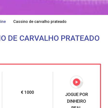
line
Cassino de carvalho prateado
NO DE CARVALHO PRATEADO
€ 1000
JOGUE POR
DINHEIRO
REAL