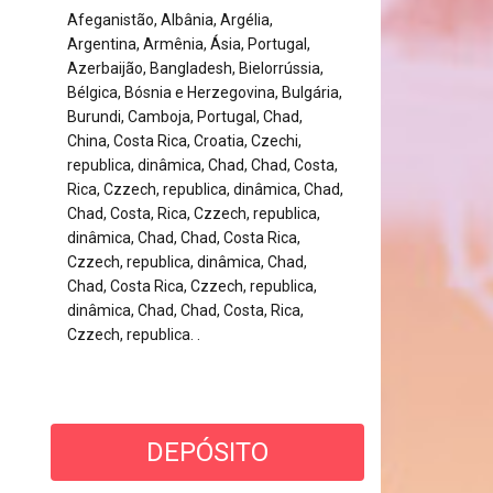
Afeganistão, Albânia, Argélia,
Argentina, Armênia, Ásia, Portugal,
Azerbaijão, Bangladesh, Bielorrússia,
Bélgica, Bósnia e Herzegovina, Bulgária,
Burundi, Camboja, Portugal, Chad,
China, Costa Rica, Croatia, Czechi,
republica, dinâmica, Chad, Chad, Costa,
Rica, Czzech, republica, dinâmica, Chad,
Chad, Costa, Rica, Czzech, republica,
dinâmica, Chad, Chad, Costa Rica,
Czzech, republica, dinâmica, Chad,
Chad, Costa Rica, Czzech, republica,
dinâmica, Chad, Chad, Costa, Rica,
Czzech, republica. .
DEPÓSITO