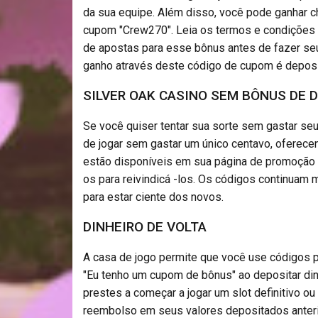
da sua equipe. Além disso, você pode ganhar c
cupom "Crew270". Leia os termos e condições 
de apostas para esse bônus antes de fazer seu 
ganho através deste código de cupom é deposi
SILVER OAK CASINO SEM BÔNUS DE 
Se você quiser tentar sua sorte sem gastar seu
de jogar sem gastar um único centavo, oferece
estão disponíveis em sua página de promoção e
os para reivindicá -los. Os códigos continuam m
para estar ciente dos novos.
DINHEIRO DE VOLTA
A casa de jogo permite que você use códigos p
"Eu tenho um cupom de bônus" ao depositar din
prestes a começar a jogar um slot definitivo o
reembolso em seus valores depositados anter