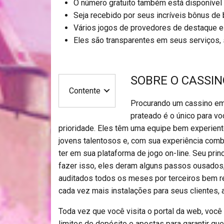
O número gratuito também está disponível
Seja recebido por seus incríveis bônus de
Vários jogos de provedores de destaque es
Eles são transparentes em seus serviços,
SOBRE O CASSI
Contente
Procurando um cassino em
prateado
é o único para vo
prioridade. Eles têm uma equipe bem experien
jovens talentosos e, com sua experiência combi
ter em sua plataforma de jogo on-line. Seu princ
fazer isso, eles deram alguns passos ousado
auditados todos os meses por terceiros bem r
cada vez mais instalações para seus clientes,
Toda vez que você visita o portal da web, você
limites de depósito e apostas para garantir q