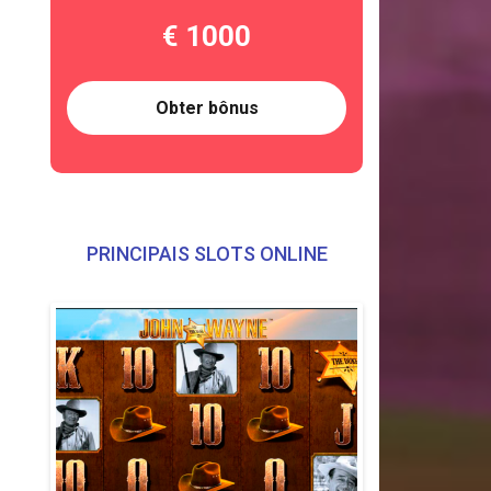
€ 1000
Obter bônus
PRINCIPAIS SLOTS ONLINE