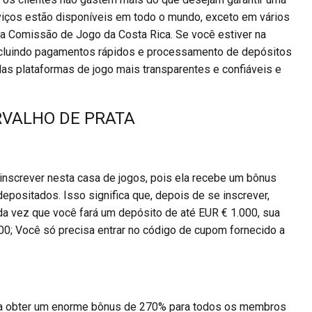
viços estão disponíveis em todo o mundo, exceto em vários
a Comissão de Jogo da Costa Rica. Se você estiver na
incluindo pagamentos rápidos e processamento de depósitos
das plataformas de jogo mais transparentes e confiáveis e
RVALHO DE PRATA
inscrever nesta casa de jogos, pois ela recebe um bônus
ositados. Isso significa que, depois de se inscrever,
da vez que você fará um depósito de até EUR € 1.000, sua
00; Você só precisa entrar no código de cupom fornecido a
ara obter um enorme bônus de 270% para todos os membros