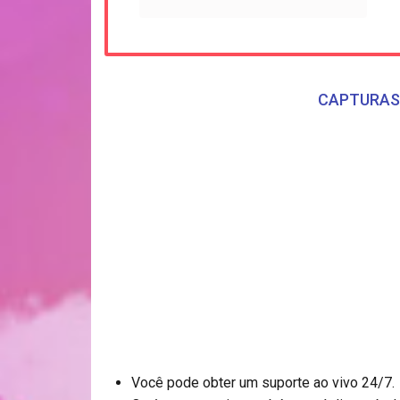
CAPTURAS 
Você pode obter um suporte ao vivo 24/7.