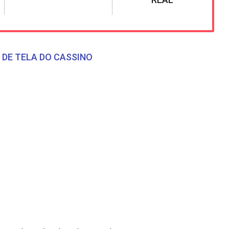
DE TELA DO CASSINO