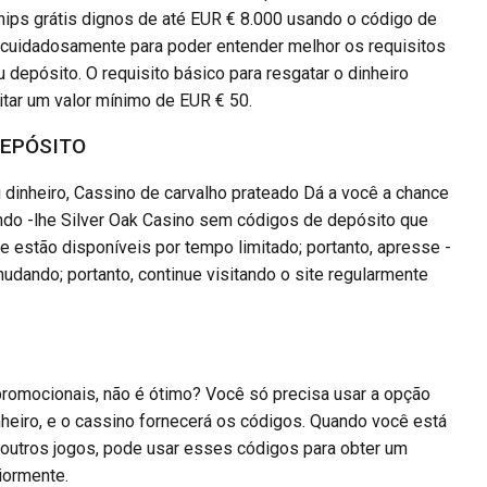
hips grátis dignos de até EUR € 8.000 usando o código de
cuidadosamente para poder entender melhor os requisitos
depósito. O requisito básico para resgatar o dinheiro
tar um valor mínimo de EUR € 50.
DEPÓSITO
 dinheiro,
Cassino de carvalho prateado
Dá a você a chance
ndo -lhe
Silver Oak Casino sem códigos de depósito
que
 estão disponíveis por tempo limitado; portanto, apresse -
udando; portanto, continue visitando o site regularmente
romocionais, não é ótimo? Você só precisa usar a opção
heiro, e o cassino fornecerá os códigos. Quando você está
u outros jogos, pode usar esses códigos para obter um
iormente.