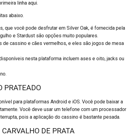
imeira linha aqui.
tas abaixo.
s, que você pode desfrutar em Silver Oak, é fornecida pela
gulho e Stardust são opções muito populares.
ras de cassino e cães vermelhos, e eles são jogos de mesa
isponíveis nesta plataforma incluem ases e oito, jacks ou
no.
O PRATEADO
nível para plataformas Android e iOS. Você pode baixar a
uitamente. Você deve usar um telefone com um processador
nterrupta, pois a aplicação do cassino é bastante pesada.
 CARVALHO DE PRATA