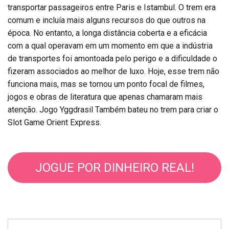
transportar passageiros entre Paris e Istambul. O trem era
comum e incluía mais alguns recursos do que outros na
época. No entanto, a longa distância coberta e a eficácia
com a qual operavam em um momento em que a indústria
de transportes foi amontoada pelo perigo e a dificuldade o
fizeram associados ao
melhor
de luxo. Hoje, esse trem não
funciona mais, mas se tornou um ponto focal de filmes,
jogos e obras de literatura que apenas chamaram mais
atenção.
Jogo Yggdrasil
Também bateu no trem para criar o
Slot Game Orient Express.
Jogar de graça
JOGUE POR DINHEIRO REAL!