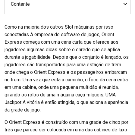
Contente
Como na maioria dos outros
Slot
máquinas por isso
conectadas
A empresa de software de jogos, Orient
Express começa com uma cena curta que oferece aos
jogadores algumas dicas sobre o enredo que se aplica
durante a jogabilidade. Depois que o conjunto é lançado, os
jogadores são transportados para uma estação de trem
onde chega o Orient Express e os passageiros embarcam
no trem. Uma vez que está a caminho, o foco da cena entra
em uma cabine, onde uma pequena multidão é reunida,
girando os rolos de uma máquina caça -níqueis. UMA
Jackpot
A vitória é então atingida, o que aciona a aparência
da grade de jogo.
O Orient Express é construído com uma grade de cinco por
três que parece ser colocada em uma das cabines de luxo