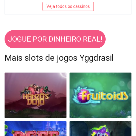
Veja todos os cassinos
JOGUE POR DINHEIRO REAL!
Mais slots de jogos Yggdrasil
Local de graduação de Hanzo
Frutoids
Jogue por
Jogue por
dinheiro real
dinheiro real
Jogar de graça
Jogar de graça
Reef Run
O Dark Joker Rames