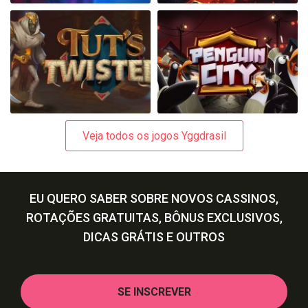
Twister de Tut
Cidade do Penguin
Jogue por
Jogue por
dinheiro real
dinheiro real
Jogar de graça
Jogar de graça
Veja todos os jogos Yggdrasil
EU QUERO SABER SOBRE NOVOS CASSINOS,
ROTAÇÕES GRATUITAS, BÔNUS EXCLUSIVOS,
DICAS GRÁTIS E OUTROS
SE INSCREVER