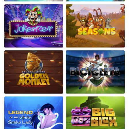
Jokerizer
Temporadas
Jogue por
Jogue por
dinheiro real
dinheiro real
Jogar de graça
Jogar de graça
Lenda do Macaco Dourado
Bicicleta
Jogue por
Jogue por
dinheiro real
dinheiro real
Jogar de graça
Jogar de graça
Lenda da senhora de cobra branca
Big Blox
Jogue por
Jogue por
dinheiro real
dinheiro real
Jogar de graça
Jogar de graça