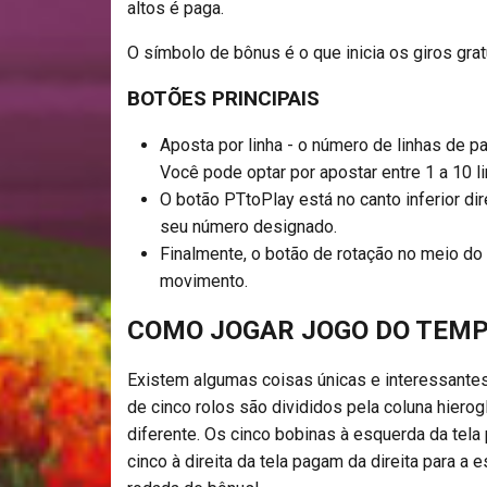
altos é paga.
O símbolo de bônus é o que inicia os giros gra
BOTÕES PRINCIPAIS
Aposta por linha - o número de linhas de 
Você pode optar por apostar entre 1 a 10 li
O botão PTtoPlay está no canto inferior dir
seu número designado.
Finalmente, o botão de rotação no meio do 
movimento.
COMO JOGAR
JOGO DO TEMP
Existem algumas coisas únicas e interessantes
de cinco rolos são divididos pela coluna hiero
diferente. Os cinco bobinas à esquerda da tela 
cinco à direita da tela pagam da direita para a