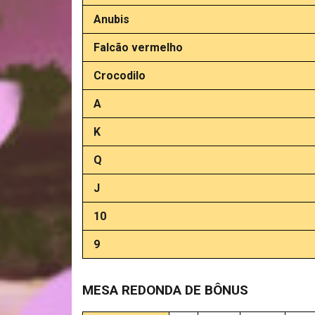
Anubis
Falcão vermelho
Crocodilo
A
K
Q
J
10
9
MESA REDONDA DE BÔNUS