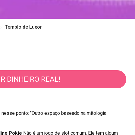
Templo de Luxor
ogar de
graça
R DINHEIRO REAL!
 nesse ponto: "Outro espaço baseado na mitologia
line Pokie
Não é um jogo de slot comum. Ele tem algum