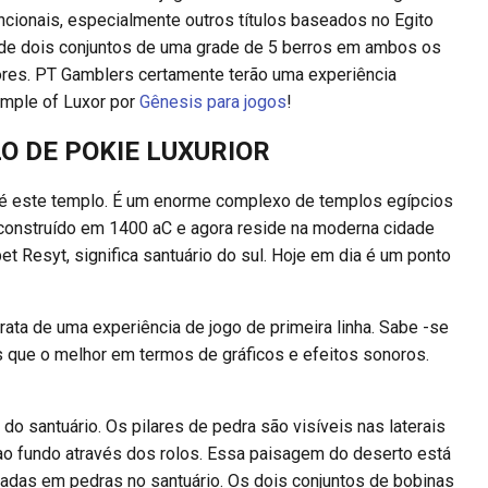
ncionais, especialmente outros títulos baseados no Egito
s de dois conjuntos de uma grade de 5 berros em ambos os
ores. PT Gamblers certamente terão uma experiência
Temple of Luxor por
Gênesis para jogos
!
O DE POKIE LUXURIOR
 é este templo. É um enorme complexo de templos egípcios
i construído em 1400 aC e agora reside na moderna cidade
pet Resyt, significa santuário do sul. Hoje em dia é um ponto
rata de uma experiência de jogo de primeira linha. Sabe -se
que o melhor em termos de gráficos e efeitos sonoros.
o santuário. Os pilares de pedra são visíveis nas laterais
 ao fundo através dos rolos. Essa paisagem do deserto está
das em pedras no santuário. Os dois conjuntos de bobinas