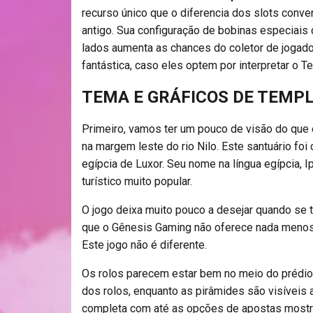
recurso único que o diferencia dos slots conve
antigo. Sua configuração de bobinas especiai
lados aumenta as chances do coletor de jogad
fantástica, caso eles optem por interpretar o 
TEMA E GRÁFICOS DE
TEMPL
Primeiro, vamos ter um pouco de visão do que
na margem leste do rio Nilo. Este santuário fo
egípcia de Luxor. Seu nome na língua egípcia, I
turístico muito popular.
O jogo deixa muito pouco a desejar quando se t
que o Gênesis Gaming não oferece nada menos 
Este jogo não é diferente.
Os rolos parecem estar bem no meio do prédio d
dos rolos, enquanto as pirâmides são visíveis
completa com até as opções de apostas mostra