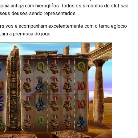
cia antiga com hieróglifos. Todos os símbolos de slot são
 seus deuses sendo representados.
ersivos e acompanham excelentemente com o tema egípcio
 para a premissa do jogo.