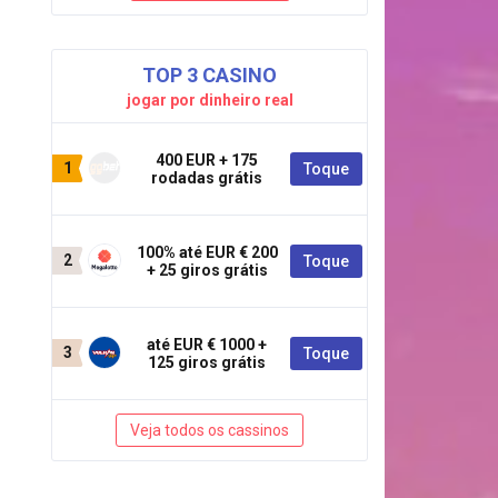
TOP 3 CASINO
jogar por dinheiro real
400 EUR + 175
1
Toque
rodadas grátis
100% até EUR € 200
2
Toque
+ 25 giros grátis
até EUR € 1000 +
3
Toque
125 giros grátis
Veja todos os cassinos