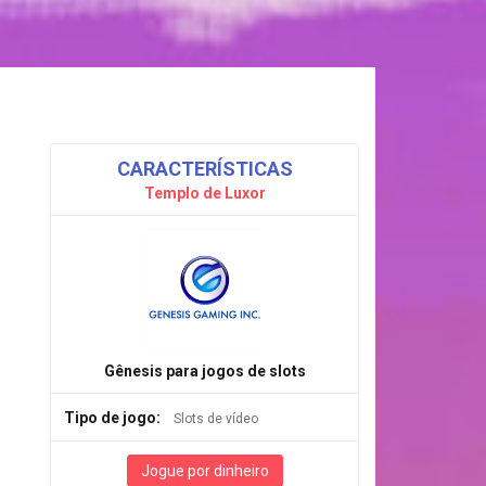
CARACTERÍSTICAS
Templo de Luxor
Gênesis para jogos de slots
Tipo de jogo:
Slots de vídeo
Jogue por dinheiro