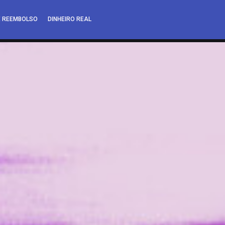
E REEMBOLSO
DINHEIRO REAL