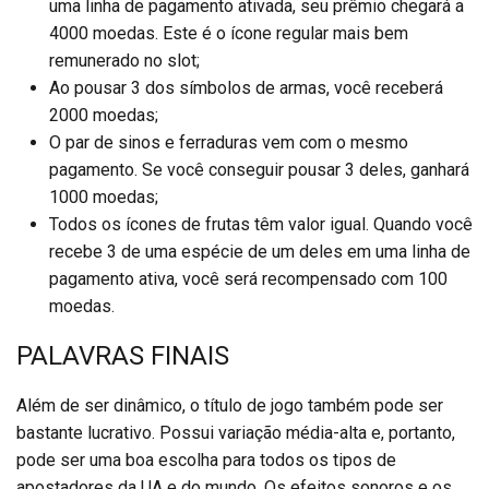
uma linha de pagamento ativada, seu prêmio chegará a
4000 moedas. Este é o ícone regular mais bem
remunerado no slot;
Ao pousar 3 dos símbolos de armas, você receberá
2000 moedas;
O par de sinos e ferraduras vem com o mesmo
pagamento. Se você conseguir pousar 3 deles, ganhará
1000 moedas;
Todos os ícones de frutas têm valor igual. Quando você
recebe 3 de uma espécie de um deles em uma linha de
pagamento ativa, você será recompensado com 100
moedas.
PALAVRAS FINAIS
Além de ser dinâmico, o título de jogo também pode ser
bastante lucrativo. Possui variação média-alta e, portanto,
pode ser uma boa escolha para todos os tipos de
apostadores da UA e do mundo. Os efeitos sonoros e os