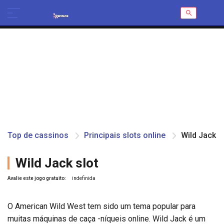
Top de cassinos
Principais slots online
Wild Jack
Wild Jack slot
Avalie este jogo gratuito:
indefinida
O American Wild West tem sido um tema popular para
muitas máquinas de caça -níqueis online. Wild Jack é um