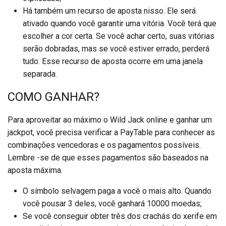
Há também um recurso de aposta nisso. Ele será
ativado quando você garantir uma vitória. Você terá que
escolher a cor certa. Se você achar certo, suas vitórias
serão dobradas, mas se você estiver errado, perderá
tudo. Esse recurso de aposta ocorre em uma janela
separada.
COMO GANHAR?
Para aproveitar ao máximo o Wild Jack online e ganhar um
jackpot, você precisa verificar a PayTable para conhecer as
combinações vencedoras e os pagamentos possíveis.
Lembre -se de que esses pagamentos são baseados na
aposta máxima.
O símbolo selvagem paga a você o mais alto. Quando
você pousar 3 deles, você ganhará 10000 moedas;
Se você conseguir obter três dos crachás do xerife em