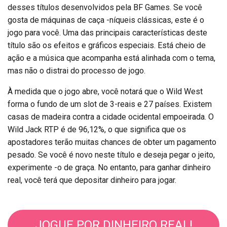
desses títulos desenvolvidos pela BF Games. Se você
gosta de máquinas de caça -níqueis clássicas, este é o
jogo para você. Uma das principais características deste
título são os efeitos e gráficos especiais. Está cheio de
ação e a música que acompanha está alinhada com o tema,
mas não o distrai do processo de jogo.
À medida que o jogo abre, você notará que o Wild West
forma o fundo de um slot de 3-reais e 27 países. Existem
casas de madeira contra a cidade ocidental empoeirada. O
Wild Jack RTP é de 96,12%, o que significa que os
apostadores terão muitas chances de obter um pagamento
pesado. Se você é novo neste título e deseja pegar o jeito,
experimente -o de graça. No entanto, para ganhar dinheiro
real, você terá que depositar dinheiro para jogar.
Jogar de graça
JOGUE POR DINHEIRO REAL!