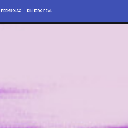
E REEMBOLSO
DINHEIRO REAL