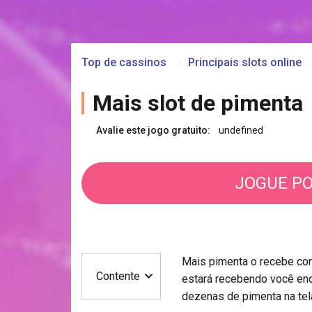
Top de cassinos
Principais slots online
Mais slot de pimenta
Avalie este jogo gratuito:
undefined
J
JOGUE PO
Mais pimenta o recebe co
Contente
estará recebendo você enq
dezenas de pimenta na tel