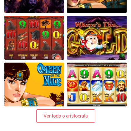
Jogar de graça
Jogar de graça
Big Red
Onde está o ouro
Jogue por
Jogue por
dinheiro real
dinheiro real
Jogar de graça
Jogar de graça
Rainha do Nilo
Lucky 88
Jogue por
Jogue por
dinheiro real
dinheiro real
Jogar de graça
Jogar de graça
Ver todo o aristocrata