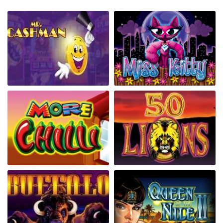
Sr. Cashman
Senhorita Kitty
Jogue por
Jogue por
dinheiro real
dinheiro real
Jogar de graça
Jogar de graça
Mais pimenta
50 leões
Jogue por
Jogue por
dinheiro real
dinheiro real
Jogar de graça
Jogar de graça
Búfalo
Rainha do Nilo 2
Jogue por
Jogue por
dinheiro real
dinheiro real