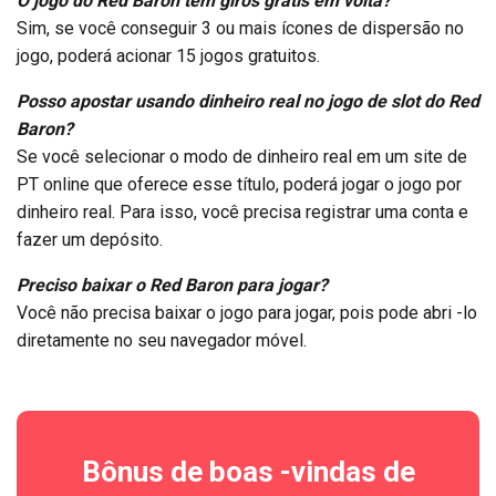
O jogo do Red Baron tem giros grátis em volta?
Sim, se você conseguir 3 ou mais ícones de dispersão no
jogo, poderá acionar 15 jogos gratuitos.
Posso apostar usando dinheiro real no jogo de slot do Red
Baron?
Se você selecionar o modo de dinheiro real em um site de
PT online que oferece esse título, poderá jogar o jogo por
dinheiro real. Para isso, você precisa registrar uma conta e
fazer um depósito.
Preciso baixar o Red Baron para jogar?
Você não precisa baixar o jogo para jogar, pois pode abri -lo
diretamente no seu navegador móvel.
Bônus de boas -vindas de