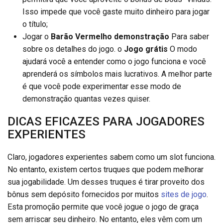
Isso impede que você gaste muito dinheiro para jogar
o título;
Jogar o
Barão Vermelho
demonstração
Para saber
sobre os detalhes do jogo. o
Jogo grátis
O modo
ajudará você a entender como o jogo funciona e você
aprenderá os símbolos mais lucrativos. A melhor parte
é que você pode experimentar esse modo de
demonstração quantas vezes quiser.
DICAS EFICAZES PARA JOGADORES
EXPERIENTES
Claro, jogadores experientes sabem como um slot funciona.
No entanto, existem certos truques que podem melhorar
sua jogabilidade. Um desses truques é tirar proveito dos
bônus sem depósito fornecidos por muitos
sites de jogo
.
Esta promoção permite que você jogue o jogo de graça
sem arriscar seu dinheiro. No entanto, eles vêm com um