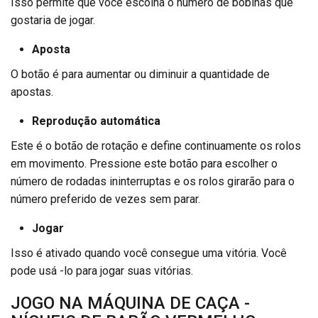
Isso permite que você escolha o número de bobinas que
gostaria de jogar.
Aposta
O botão é para aumentar ou diminuir a quantidade de
apostas.
Reprodução automática
Este é o botão de rotação e define continuamente os rolos
em movimento. Pressione este botão para escolher o
número de rodadas ininterruptas e os rolos girarão para o
número preferido de vezes sem parar.
Jogar
Isso é ativado quando você consegue uma vitória. Você
pode usá -lo para jogar suas vitórias.
JOGO NA MÁQUINA DE CAÇA -