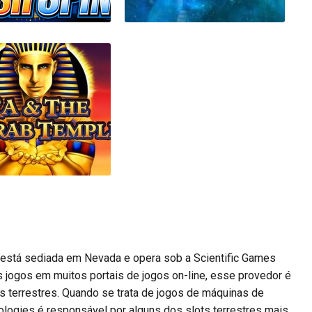
s está sediada em Nevada e opera sob a Scientific Games
 jogos em muitos portais de jogos on-line, esse provedor é
s terrestres. Quando se trata de jogos de máquinas de
ologies é responsável por alguns dos slots terrestres mais