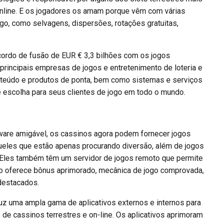
nline. E os jogadores os amam porque vêm com várias
go, como selvagens, dispersões, rotações gratuitas,
cordo de fusão de EUR € 3,3 bilhões com os jogos
principais empresas de jogos e entretenimento de loteria e
onteúdo e produtos de ponta, bem como sistemas e serviços
 escolha para seus clientes de jogo em todo o mundo.
ware amigável, os cassinos agora podem fornecer jogos
queles que estão apenas procurando diversão, além de jogos
. Eles também têm um servidor de jogos remoto que permite
so oferece bônus aprimorado, mecânica de jogo comprovada,
destacados.
z uma ampla gama de aplicativos externos e internos para
 de cassinos terrestres e on-line. Os aplicativos aprimoram