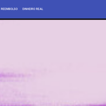
E REEMBOLSO
DINHEIRO REAL