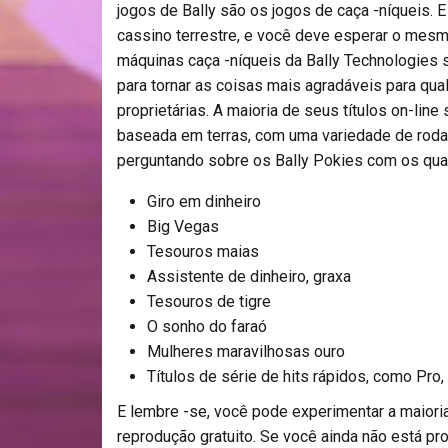
jogos de Bally são os jogos de caça -níqueis. 
cassino terrestre, e você deve esperar o mesm
máquinas caça -níqueis da Bally Technologies 
para tornar as coisas mais agradáveis para qu
proprietárias. A maioria de seus títulos on-li
baseada em terras, com uma variedade de roda
perguntando sobre os Bally Pokies com os quai
Giro em dinheiro
Big Vegas
Tesouros maias
Assistente de dinheiro, graxa
Tesouros de tigre
O sonho do faraó
Mulheres maravilhosas ouro
Títulos de série de hits rápidos, como Pro
E lembre -se, você pode experimentar a maior
reprodução gratuito. Se você ainda não está pro