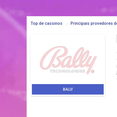
Top de cassinos
Principais provedores d
BALLY