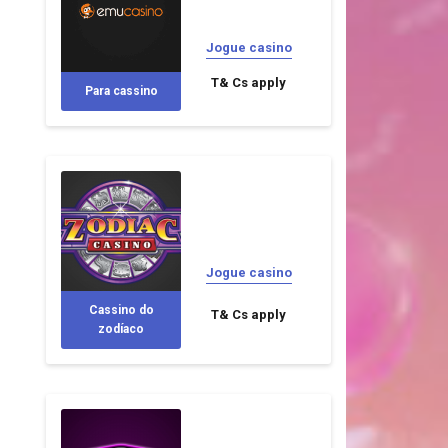
Jogue casino
T& Cs apply
Para cassino
Jogue casino
Cassino do
T& Cs apply
zodíaco