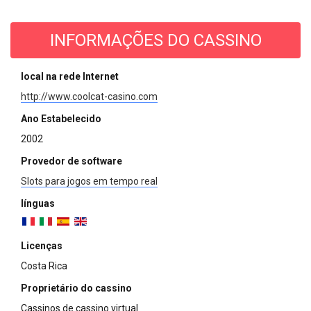
INFORMAÇÕES DO CASSINO
local na rede Internet
http://www.coolcat-casino.com
Ano Estabelecido
2002
Provedor de software
Slots para jogos em tempo real
línguas
Licenças
Costa Rica
Proprietário do cassino
Cassinos de cassino virtual