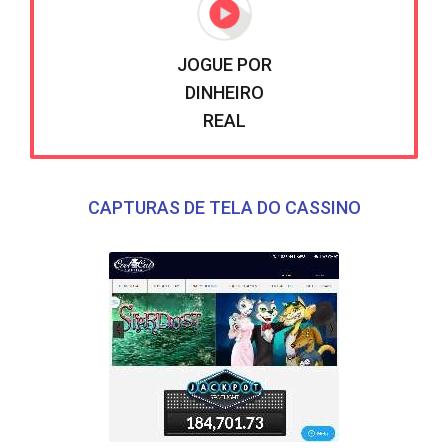
JOGUE POR
DINHEIRO
REAL
CAPTURAS DE TELA DO CASSINO