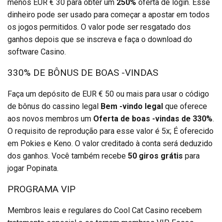
menos EUR € 30 para obter um
250%
oferta de login. Esse
dinheiro pode ser usado para começar a apostar em todos
os jogos permitidos. O valor pode ser resgatado dos
ganhos depois que se inscreva e faça o download do
software Casino.
330% DE BÔNUS DE BOAS -VINDAS
Faça um depósito de EUR € 50 ou mais para usar o código
de bônus do cassino legal
Bem -vindo legal
que oferece
aos novos membros um
Oferta de boas -vindas de 330%
.
O requisito de reprodução para esse valor é 5x; É oferecido
em Pokies e Keno. O valor creditado à conta será deduzido
dos ganhos. Você também recebe
50 giros grátis
para
jogar Popinata.
PROGRAMA VIP
Membros leais e regulares do Cool Cat Casino recebem