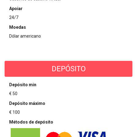
Apoiar
24/7
Moedas
Dólar americano
DEPÓSITO
Depósito min
€ 50
Depósito máximo
€ 100
Métodos de depósito