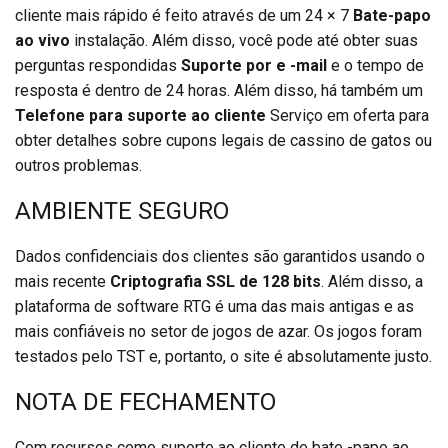
cliente mais rápido é feito através de um 24 × 7
Bate-papo
ao vivo
instalação. Além disso, você pode até obter suas
perguntas respondidas
Suporte por e -mail
e o tempo de
resposta é dentro de 24 horas. Além disso, há também um
Telefone para suporte ao cliente
Serviço em oferta para
obter detalhes sobre cupons legais de cassino de gatos ou
outros problemas.
AMBIENTE SEGURO
Dados confidenciais dos clientes são garantidos usando o
mais recente
Criptografia SSL de 128 bits
. Além disso, a
plataforma de software RTG é uma das mais antigas e as
mais confiáveis no setor de jogos de azar. Os jogos foram
testados pelo TST e, portanto, o site é absolutamente justo.
NOTA DE FECHAMENTO
Com recursos como suporte ao cliente de bate -papo ao