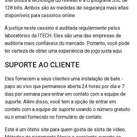
site utiliza a tecnologia do firewall e a criptografia SSL de
128 bits. Ambos são as medidas de segurança mais altas
disponíveis para cassinos online.
A justiça neste cassino é auditada regularmente pelos
laboratórios da ITECH. Eles são uma das empresas de
auditoria mais confiáveis do mercado. Portanto, você pode
ter certeza de obter uma experiência de jogo justa aqui.
SUPORTE AO CLIENTE
Eles fornecem a seus clientes uma instalação de bate -
papo ao vivo que permanece aberta 24 horas por dia e 7
dias por semana para entrar em contato com a equipe de
suporte. Além disso, você tem a opção de entrar em
contato com a equipe de suporte usando o número gratuito
ou o email fornecido no formulário de contato.
Este é um ótimo site para quem gosta de slots de vídeo.