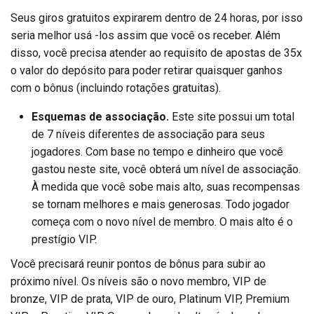
Seus giros gratuitos expirarem dentro de 24 horas, por isso
seria melhor usá -los assim que você os receber. Além
disso, você precisa atender ao requisito de apostas de 35x
o valor do depósito para poder retirar quaisquer ganhos
com o bônus (incluindo rotações gratuitas).
Esquemas de associação.
Este site possui um total
de 7 níveis diferentes de associação para seus
jogadores. Com base no tempo e dinheiro que você
gastou neste site, você obterá um nível de associação.
À medida que você sobe mais alto, suas recompensas
se tornam melhores e mais generosas. Todo jogador
começa com o novo nível de membro. O mais alto é o
prestígio VIP.
Você precisará reunir pontos de bônus para subir ao
próximo nível. Os níveis são o novo membro, VIP de
bronze, VIP de prata, VIP de ouro, Platinum VIP, Premium