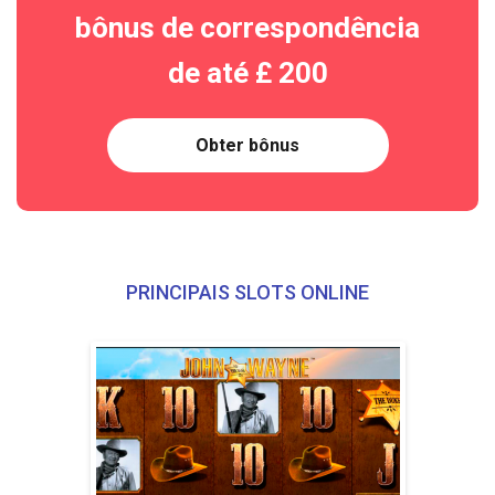
bônus de correspondência
de até £ 200
Obter bônus
PRINCIPAIS SLOTS ONLINE