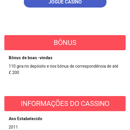
JOGUE CASINO
BÔNUS
Bônus de boas -vindas
110 gira no depósito e nos bônus de correspondência de até
£ 200
INFORMAÇÕES DO CASSINO
Ano Estabelecido
2011