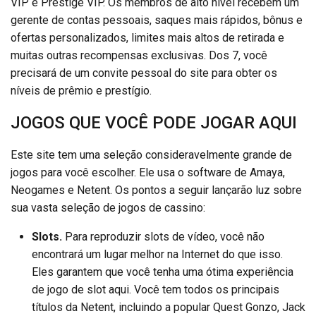
VIP e Prestige VIP. Os membros de alto nível recebem um
gerente de contas pessoais, saques mais rápidos, bônus e
ofertas personalizados, limites mais altos de retirada e
muitas outras recompensas exclusivas. Dos 7, você
precisará de um convite pessoal do site para obter os
níveis de prêmio e prestígio.
JOGOS QUE VOCÊ PODE JOGAR AQUI
Este site tem uma seleção consideravelmente grande de
jogos para você escolher. Ele usa o software de Amaya,
Neogames e Netent. Os pontos a seguir lançarão luz sobre
sua vasta seleção de jogos de cassino:
Slots.
Para reproduzir slots de vídeo, você não
encontrará um lugar melhor na Internet do que isso.
Eles garantem que você tenha uma ótima experiência
de jogo de slot aqui. Você tem todos os principais
títulos da Netent, incluindo a popular Quest Gonzo, Jack