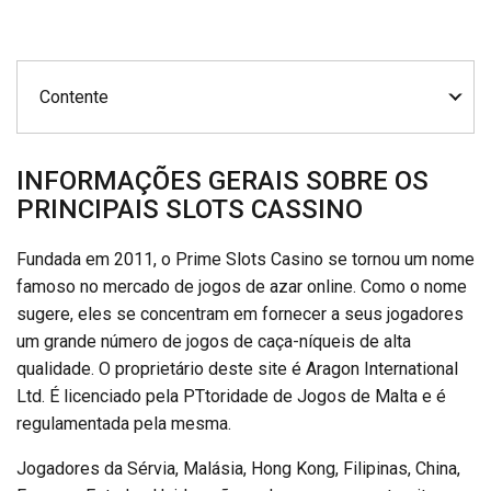
Contente
INFORMAÇÕES GERAIS SOBRE OS
PRINCIPAIS SLOTS CASSINO
Fundada em 2011, o Prime Slots Casino se tornou um nome
famoso no mercado de jogos de azar online. Como o nome
sugere, eles se concentram em fornecer a seus jogadores
um grande número de jogos de caça-níqueis de alta
qualidade. O proprietário deste site é Aragon International
Ltd. É licenciado pela PTtoridade de Jogos de Malta e é
regulamentada pela mesma.
Jogadores da Sérvia, Malásia, Hong Kong, Filipinas, China,