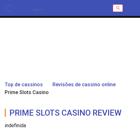
Top de cassinos
Revisões de cassino online
Prime Slots Casino
PRIME SLOTS CASINO REVIEW
indefinida