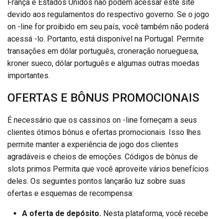
França e Estados Unidos não podem acessar este site
devido aos regulamentos do respectivo governo. Se o jogo
on -line for proibido em seu país, você também não poderá
acessá -lo. Portanto, está disponível na Portugal. Permite
transações em dólar português, croneração norueguesa,
kroner sueco, dólar português e algumas outras moedas
importantes.
OFERTAS E BÔNUS PROMOCIONAIS
É necessário que os cassinos on -line forneçam a seus
clientes ótimos bônus e ofertas promocionais. Isso lhes
permite manter a experiência de jogo dos clientes
agradáveis e cheios de emoções.
Códigos de bônus de
slots primos
Permita que você aproveite vários benefícios
deles. Os seguintes pontos lançarão luz sobre suas
ofertas e esquemas de recompensa:
A oferta de depósito.
Nesta plataforma, você recebe