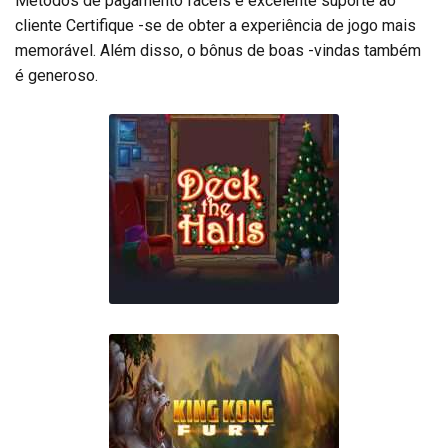
Métodos de pagamento fáceis e excelente suporte ao
cliente Certifique -se de obter a experiência de jogo mais
memorável. Além disso, o bônus de boas -vindas também
é generoso.