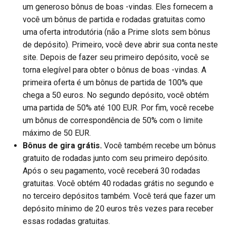
um generoso bônus de boas -vindas. Eles fornecem a
você um bônus de partida e rodadas gratuitas como
uma oferta introdutória (não a
Prime slots sem bônus
de depósito
). Primeiro, você deve abrir sua conta neste
site. Depois de fazer seu primeiro depósito, você se
torna elegível para obter o bônus de boas -vindas. A
primeira oferta é um bônus de partida de 100% que
chega a 50 euros. No segundo depósito, você obtém
uma partida de 50% até 100 EUR. Por fim, você recebe
um bônus de correspondência de 50% com o limite
máximo de 50 EUR.
Bônus de gira grátis.
Você também recebe um bônus
gratuito de rodadas junto com seu primeiro depósito.
Após o seu pagamento, você receberá 30 rodadas
gratuitas. Você obtém 40 rodadas grátis no segundo e
no terceiro depósitos também. Você terá que fazer um
depósito mínimo de 20 euros três vezes para receber
essas rodadas gratuitas.