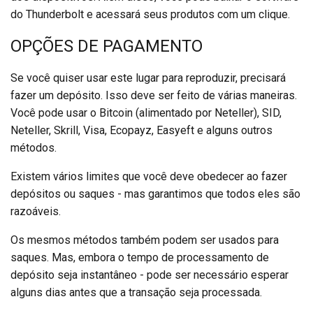
do Thunderbolt e acessará seus produtos com um clique.
OPÇÕES DE PAGAMENTO
Se você quiser usar este lugar para reproduzir, precisará
fazer um depósito. Isso deve ser feito de várias maneiras.
Você pode usar o Bitcoin (alimentado por Neteller), SID,
Neteller, Skrill, Visa, Ecopayz, Easyeft e alguns outros
métodos.
Existem vários limites que você deve obedecer ao fazer
depósitos ou saques - mas garantimos que todos eles são
razoáveis.
Os mesmos métodos também podem ser usados para
saques. Mas, embora o tempo de processamento de
depósito seja instantâneo - pode ser necessário esperar
alguns dias antes que a transação seja processada.