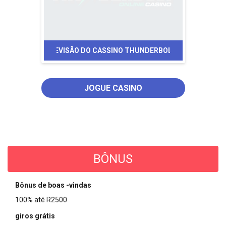
REVISÃO DO CASSINO THUNDERBOLT
JOGUE CASINO
BÔNUS
Bônus de boas -vindas
100% até R2500
giros grátis