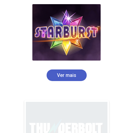
Ver mais