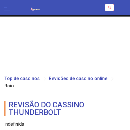
Top de cassinos
Revisões de cassino online
Raio
REVISÃO DO CASSINO
THUNDERBOLT
indefinida