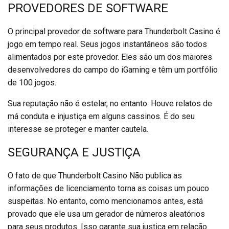
PROVEDORES DE SOFTWARE
O principal provedor de software para
Thunderbolt Casino
é
jogo em tempo real. Seus jogos instantâneos são todos
alimentados por este provedor. Eles são um dos maiores
desenvolvedores do campo do iGaming e têm um portfólio
de 100 jogos.
Sua reputação não é estelar, no entanto. Houve relatos de
má conduta e injustiça em alguns cassinos. É do seu
interesse se proteger e manter cautela.
SEGURANÇA E JUSTIÇA
O fato de que
Thunderbolt Casino
Não publica as
informações de licenciamento torna as coisas um pouco
suspeitas. No entanto, como mencionamos antes, está
provado que ele usa um gerador de números aleatórios
para seus produtos. Isso garante sua justiça em relação