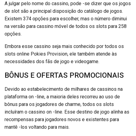
A julgar pelo nome do cassino, pode -se dizer que os jogos
de slot são a principal disposição do catálogo de jogos.
Existem 374 opções para escolher, mas o número diminui
na versão para cassino móvel de todos os slots para 258
opções.
Embora esse cassino seja mais conhecido por todos os
slots online Pokies Provision, ele também atende às
necessidades dos fãs de jogo e videogame.
BÔNUS E OFERTAS PROMOCIONAIS
Devido ao estabelecimento de milhares de cassinos na
plataforma on -line, a maioria deles recorreu ao uso de
bônus para os jogadores de charme, todos os slots
incluíram o cassino on -line. Esse destino de jogo alinha as
recompensas para jogadores novos e existentes para
mantê -los voltando para mais.