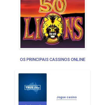
OS PRINCIPAIS CASSINOS ONLINE
Jogue casino