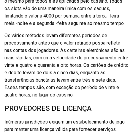
o mesmo para todos eles aplicados pelo cassino. Todos
os slots vão de uma maneira única com os saques,
limitando o valor a 4000 por semana entre a terça -feira
meia -noite e a segunda -feira seguinte ao mesmo tempo.
Os vários métodos levam diferentes períodos de
processamento antes que o valor retirado possa refletir
nas contas dos jogadores. As carteiras eletrônicas são as
mais rápidas, com uma velocidade de processamento entre
vinte e quatro e quarenta e oito horas. Os cartões de crédito
e débito levam de dois a cinco dias, enquanto as
transferências bancárias levam entre três e sete dias.
Esses tempos são, com exceção do período de vinte e
quatro horas, no lugar do cassino.
PROVEDORES DE LICENÇA
Inúmeras jurisdições exigem um estabelecimento de jogo
para manter uma licença válida para fornecer serviços.