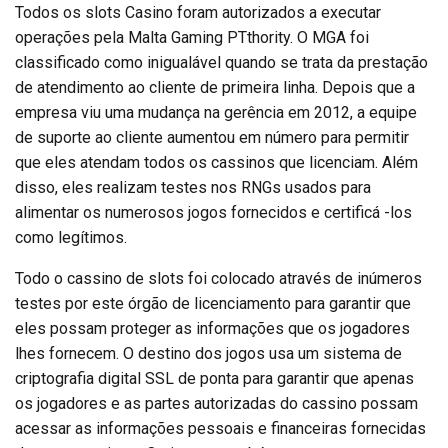
Todos os slots Casino foram autorizados a executar
operações pela Malta Gaming PTthority. O MGA foi
classificado como inigualável quando se trata da prestação
de atendimento ao cliente de primeira linha. Depois que a
empresa viu uma mudança na gerência em 2012, a equipe
de suporte ao cliente aumentou em número para permitir
que eles atendam todos os cassinos que licenciam. Além
disso, eles realizam testes nos RNGs usados para
alimentar os numerosos jogos fornecidos e certificá -los
como legítimos.
Todo o cassino de slots foi colocado através de inúmeros
testes por este órgão de licenciamento para garantir que
eles possam proteger as informações que os jogadores
lhes fornecem. O destino dos jogos usa um sistema de
criptografia digital SSL de ponta para garantir que apenas
os jogadores e as partes autorizadas do cassino possam
acessar as informações pessoais e financeiras fornecidas