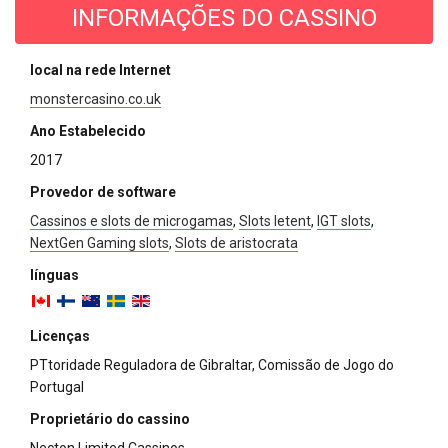
INFORMAÇÕES DO CASSINO
local na rede Internet
monstercasino.co.uk
Ano Estabelecido
2017
Provedor de software
Cassinos e slots de microgamas
,
Slots letent
,
IGT slots
,
NextGen Gaming slots
,
Slots de aristocrata
línguas
Licenças
PTtoridade Reguladora de Gibraltar, Comissão de Jogo do
Portugal
Proprietário do cassino
Necton Limited Cassinos