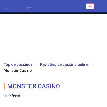
Top de cassinos
Revisões de cassino online
Monster Casino
MONSTER CASINO
undefined