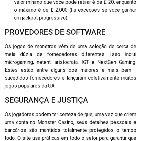
valor mínimo que você pode retirar é de £ 20, enquanto
o máximo é de £ 2.000 (há exceções se você ganhar
um jackpot progressivo).
PROVEDORES DE SOFTWARE
Os jogos de monstros vêm de uma seleção de cerca de
meia dúzia de fornecedores diferentes. Isso inclui
microgaming, netent, aristocrata, IGT e NextGen Gaming.
Estes estão entre alguns dos maiores e mais bem -
sucedidos fornecedores e lançaram coletivamente muitos
jogos populares da UA.
SEGURANÇA E JUSTIÇA
Os jogadores podem ter certeza de que, uma vez que criem
uma conta no Monster Casino, seus detalhes pessoais e
bancários são mantidos totalmente protegidos o tempo
todo. O site usa práticas em todo o setor para garantir que