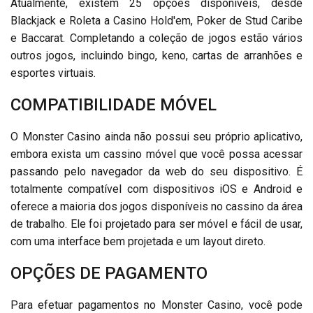
Atualmente, existem 25 opções disponíveis, desde
Blackjack e Roleta a Casino Hold'em, Poker de Stud Caribe
e Baccarat. Completando a coleção de jogos estão vários
outros jogos, incluindo bingo, keno, cartas de arranhões e
esportes virtuais.
COMPATIBILIDADE MÓVEL
O Monster Casino ainda não possui seu próprio aplicativo,
embora exista um cassino móvel que você possa acessar
passando pelo navegador da web do seu dispositivo. É
totalmente compatível com dispositivos iOS e Android e
oferece a maioria dos jogos disponíveis no cassino da área
de trabalho. Ele foi projetado para ser móvel e fácil de usar,
com uma interface bem projetada e um layout direto.
OPÇÕES DE PAGAMENTO
Para efetuar pagamentos no Monster Casino, você pode