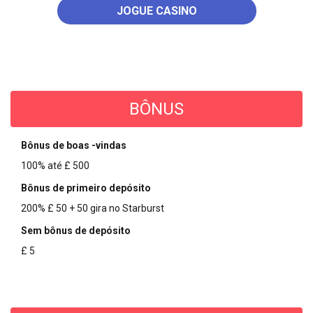
JOGUE CASINO
BÔNUS
Bônus de boas -vindas
100% até £ 500
Bônus de primeiro depósito
200% £ 50 + 50 gira no Starburst
Sem bônus de depósito
£ 5