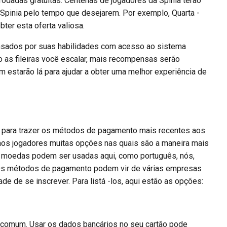
rodadas gratuitas. Centenas de jogadores da Spinia terão
 Spinia pelo tempo que desejarem. Por exemplo,
Quarta -
ter esta oferta valiosa.
sados por suas habilidades com acesso ao sistema
to as fileiras você escalar, mais recompensas serão
 estarão lá para ajudar a obter uma melhor experiência de
e para trazer os métodos de pagamento mais recentes aos
 aos jogadores muitas opções nas quais são a maneira mais
as moedas podem ser usadas aqui, como português, nós,
c. Os métodos de pagamento podem vir de várias empresas
e de se inscrever. Para listá -los, aqui estão as opções:
 comum. Usar os dados bancários no seu cartão pode