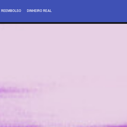
E REEMBOLSO
DINHEIRO REAL