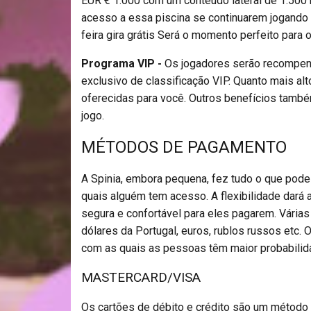
EUR € 1.000 com um conteúdo lateral de 1.500 
acesso a essa piscina se continuarem jogando
feira gira grátis
Será o momento perfeito para ob
Programa VIP -
Os jogadores serão recompen
exclusivo de classificação VIP. Quanto mais al
oferecidas para você. Outros benefícios também
jogo.
MÉTODOS DE PAGAMENTO
A Spinia, embora pequena, fez tudo o que pod
quais alguém tem acesso. A flexibilidade dará
segura e confortável para eles pagarem. Vári
dólares da Portugal, euros, rublos russos et
com as quais as pessoas têm maior probabilidad
MASTERCARD/VISA
Os cartões de débito e crédito são um método