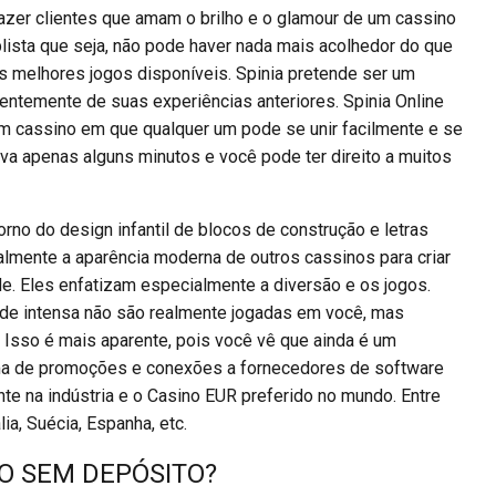
zer clientes que amam o brilho e o glamour de um cassino
plista que seja, não pode haver nada mais acolhedor do que
os melhores jogos disponíveis.
Spinia
pretende ser um
dentemente de suas experiências anteriores.
Spinia Online
m cassino em que qualquer um pode se unir facilmente e se
va apenas alguns minutos e você pode ter direito a muitos
rno do design infantil de blocos de construção e letras
almente a aparência moderna de outros cassinos para criar
ade. Eles enfatizam especialmente a diversão e os jogos.
dade intensa não são realmente jogadas em você, mas
Isso é mais aparente, pois você vê que ainda é um
ama de promoções e conexões a fornecedores de software
nte na indústria e o
Casino EUR preferido
no mundo. Entre
lia, Suécia, Espanha, etc.
O SEM DEPÓSITO?