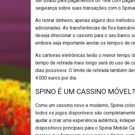
ser usado para pagamentos on -line com pagam
segurança sobre suas transações com o Spinia
Ao retirar dinheiro, apenas alguns dos métod
adicionadas. As transferências de fios bancári
deseja direcionar o cassino para o seu banco 
embora seja importante anotar os tempos de re
As carteiras eletrônicas terão o menor tempo 
tempo de retirada mais longo será do uso de ca
dias possíveis. O limite de retirada também de
4.000 euros por dia.
SPINO É UM CASSINO MÓVEL?
Como um cassino novo e moderno, Spinia colo
todos os jogos disponíveis são completamente
ajudar a criar uma experiência autêntica, inde
dispositivos principais para o Spinia Mobile Ca