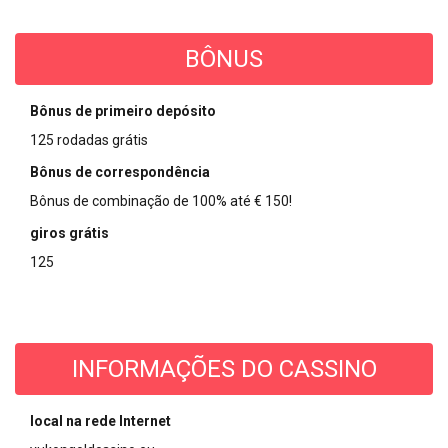
BÔNUS
Bônus de primeiro depósito
125 rodadas grátis
Bônus de correspondência
Bônus de combinação de 100% até € 150!
giros grátis
125
INFORMAÇÕES DO CASSINO
local na rede Internet