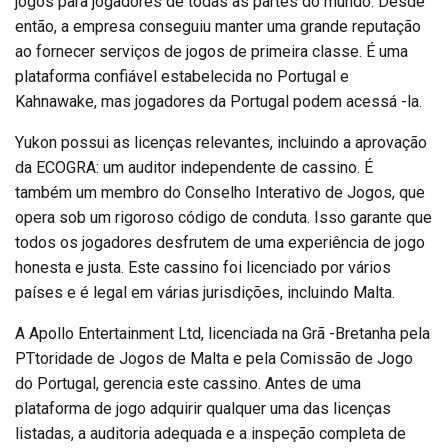
jogos para jogadores de todas as partes do mundo. Desde
então, a empresa conseguiu manter uma grande reputação
ao fornecer serviços de jogos de primeira classe. É uma
plataforma confiável estabelecida no Portugal e
Kahnawake, mas jogadores da Portugal podem acessá -la.
Yukon possui as licenças relevantes, incluindo a aprovação
da ECOGRA: um auditor independente de cassino. É
também um membro do Conselho Interativo de Jogos, que
opera sob um rigoroso código de conduta. Isso garante que
todos os jogadores desfrutem de uma experiência de jogo
honesta e justa. Este cassino foi licenciado por vários
países e é legal em várias jurisdições, incluindo Malta.
A Apollo Entertainment Ltd, licenciada na Grã -Bretanha pela
PTtoridade de Jogos de Malta e pela Comissão de Jogo
do Portugal, gerencia este cassino. Antes de uma
plataforma de jogo adquirir qualquer uma das licenças
listadas, a auditoria adequada e a inspeção completa de