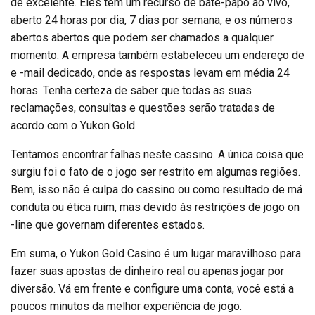
de excelente. Eles têm um recurso de bate-papo ao vivo,
aberto 24 horas por dia, 7 dias por semana, e os números
abertos abertos que podem ser chamados a qualquer
momento. A empresa também estabeleceu um endereço de
e -mail dedicado, onde as respostas levam em média 24
horas. Tenha certeza de saber que todas as suas
reclamações, consultas e questões serão tratadas de
acordo com o Yukon Gold.
Tentamos encontrar falhas neste cassino. A única coisa que
surgiu foi o fato de o jogo ser restrito em algumas regiões.
Bem, isso não é culpa do cassino ou como resultado de má
conduta ou ética ruim, mas devido às restrições de jogo on
-line que governam diferentes estados.
Em suma, o Yukon Gold Casino é um lugar maravilhoso para
fazer suas apostas de dinheiro real ou apenas jogar por
diversão. Vá em frente e configure uma conta, você está a
poucos minutos da melhor experiência de jogo.