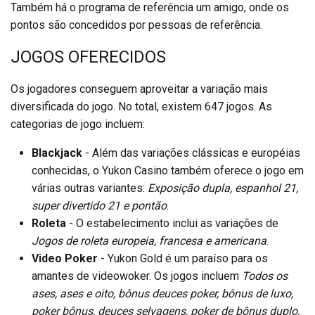
Também há o programa de referência um amigo, onde os
pontos são concedidos por pessoas de referência.
JOGOS OFERECIDOS
Os jogadores conseguem aproveitar a variação mais
diversificada do jogo. No total, existem 647 jogos. As
categorias de jogo incluem:
Blackjack
- Além das variações clássicas e européias
conhecidas, o Yukon Casino também oferece o jogo em
várias outras variantes:
Exposição dupla, espanhol 21,
super divertido 21 e pontão
.
Roleta
- O estabelecimento inclui as variações de
Jogos de roleta europeia, francesa e americana
.
Video Poker
- Yukon Gold é um paraíso para os
amantes de videowoker. Os jogos incluem
Todos os
ases, ases e oito, bônus deuces poker, bônus de luxo,
poker bônus, deuces selvagens, poker de bônus duplo,