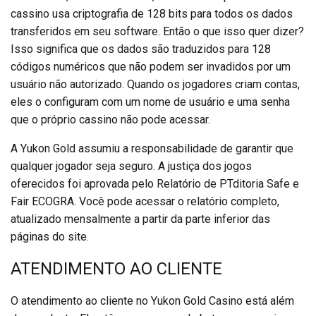
cassino usa criptografia de 128 bits para todos os dados
transferidos em seu software. Então o que isso quer dizer?
Isso significa que os dados são traduzidos para 128
códigos numéricos que não podem ser invadidos por um
usuário não autorizado. Quando os jogadores criam contas,
eles o configuram com um nome de usuário e uma senha
que o próprio cassino não pode acessar.
A Yukon Gold assumiu a responsabilidade de garantir que
qualquer jogador seja seguro. A justiça dos jogos
oferecidos foi aprovada pelo Relatório de PTditoria Safe e
Fair ECOGRA. Você pode acessar o relatório completo,
atualizado mensalmente a partir da parte inferior das
páginas do site.
ATENDIMENTO AO CLIENTE
O atendimento ao cliente no Yukon Gold Casino está além