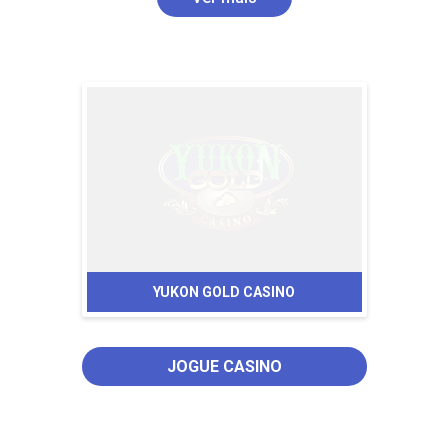
YUKON GOLD CASINO
JOGUE CASINO